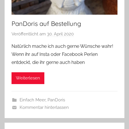
PanDoris auf Bestellung
Veröffentlicht am
30. April 2020
v
o
Natürlich mache ich auch gerne Wünsche wahr!
n
Wenn ihr auf Insta oder Facebook Perlen
G
entdeckt, die ihr gerne auch haben
l
a
Weiterlesen
s
z
w
Einfach Meer
,
PanDoris
e
Kommentar hinterlassen
r
g