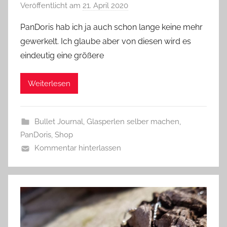
Veröffentlicht am
21. April 2020
v
o
PanDoris hab ich ja auch schon lange keine mehr
n
gewerkelt. Ich glaube aber von diesen wird es
G
eindeutig eine größere
l
a
Weiterlesen
s
z
w
Bullet Journal
,
Glasperlen selber machen
,
e
PanDoris
,
Shop
r
Kommentar hinterlassen
g