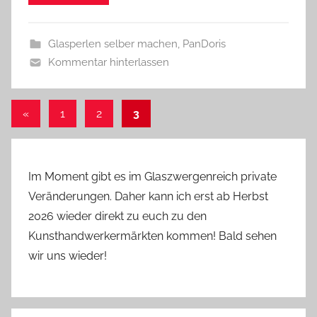
z
w
Glasperlen selber machen
,
PanDoris
e
Kommentar hinterlassen
r
g
Seitennummerierung
Vorherige
«
1
2
3
Beiträge
der
Beiträge
Im Moment gibt es im Glaszwergenreich private
Veränderungen. Daher kann ich erst ab Herbst
2026 wieder direkt zu euch zu den
Kunsthandwerkermärkten kommen! Bald sehen
wir uns wieder!