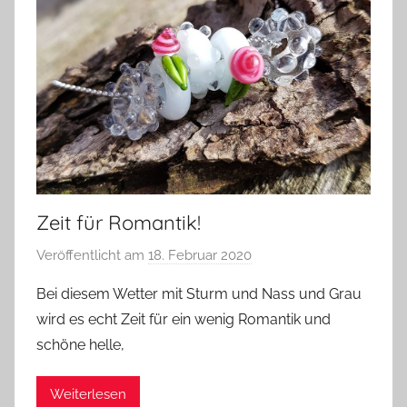
Zeit für Romantik!
Veröffentlicht am
18. Februar 2020
v
o
Bei diesem Wetter mit Sturm und Nass und Grau
n
wird es echt Zeit für ein wenig Romantik und
G
schöne helle,
l
a
Weiterlesen
s