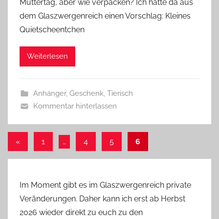
Muttertag, aber wie verpacken? Ich hätte da aus
G
dem Glaszwergenreich einen Vorschlag: Kleines
l
Quietscheentchen
a
s
Weiterlesen
z
w
e
Anhänger
,
Geschenk
,
Tierisch
r
Kommentar hinterlassen
g
Seitennummerierung
Vorherige
«
1
…
4
5
6
Beiträge
der
Beiträge
Im Moment gibt es im Glaszwergenreich private
Veränderungen. Daher kann ich erst ab Herbst
2026 wieder direkt zu euch zu den