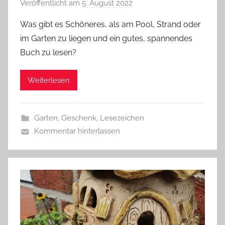
Veröffentlicht am
5. August 2022
v
o
Was gibt es Schöneres, als am Pool, Strand oder
n
im Garten zu liegen und ein gutes, spannendes
G
Buch zu lesen?
l
a
Weiterlesen
s
z
w
Garten
,
Geschenk
,
Lesezeichen
e
Kommentar hinterlassen
r
g