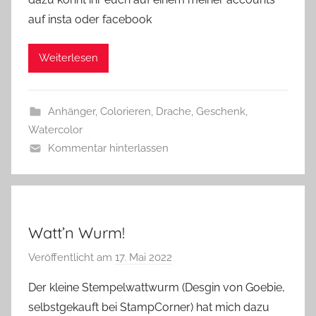
G
auf insta oder facebook
l
a
Weiterlesen
s
z
w
Anhänger
,
Colorieren
,
Drache
,
Geschenk
,
e
Watercolor
r
Kommentar hinterlassen
g
Watt’n Wurm!
Veröffentlicht am
17. Mai 2022
v
o
Der kleine Stempelwattwurm (Desgin von Goebie,
n
selbstgekauft bei StampCorner) hat mich dazu
G