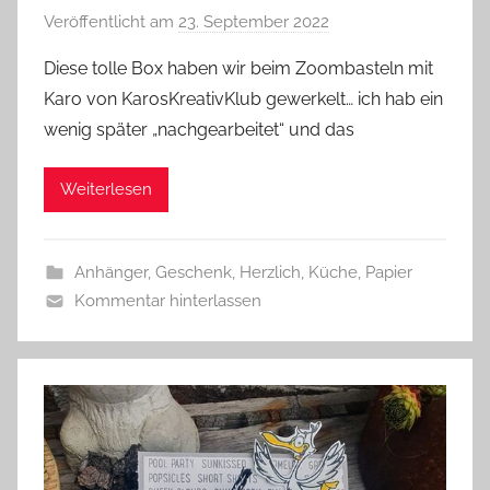
Veröffentlicht am
23. September 2022
v
o
Diese tolle Box haben wir beim Zoombasteln mit
n
Karo von KarosKreativKlub gewerkelt… ich hab ein
G
wenig später „nachgearbeitet“ und das
l
a
Weiterlesen
s
z
w
Anhänger
,
Geschenk
,
Herzlich
,
Küche
,
Papier
e
Kommentar hinterlassen
r
g