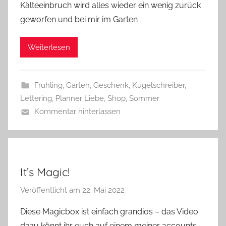
Kälteeinbruch wird alles wieder ein wenig zurück
G
geworfen und bei mir im Garten
l
a
Weiterlesen
s
z
w
Frühling
,
Garten
,
Geschenk
,
Kugelschreiber
,
e
Lettering
,
Planner Liebe
,
Shop
,
Sommer
r
Kommentar hinterlassen
g
It’s Magic!
Veröffentlicht am
22. Mai 2022
v
o
Diese Magicbox ist einfach grandios – das Video
n
dazu könnt ihr euch auf einem meiner accounts