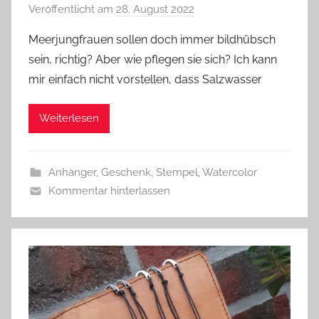
Veröffentlicht am
28. August 2022
v
o
Meerjungfrauen sollen doch immer bildhübsch
n
sein, richtig? Aber wie pflegen sie sich? Ich kann
G
mir einfach nicht vorstellen, dass Salzwasser
l
a
Weiterlesen
s
z
w
Anhänger
,
Geschenk
,
Stempel
,
Watercolor
e
Kommentar hinterlassen
r
g