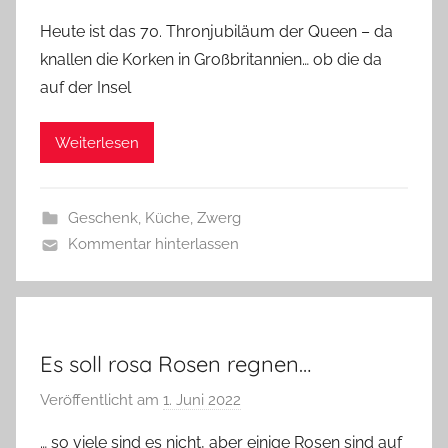
o
Heute ist das 70. Thronjubiläum der Queen – da
n
knallen die Korken in Großbritannien… ob die da
G
auf der Insel
l
a
Weiterlesen
s
z
w
Geschenk
,
Küche
,
Zwerg
e
Kommentar hinterlassen
r
g
Es soll rosa Rosen regnen…
Veröffentlicht am
1. Juni 2022
v
o
… so viele sind es nicht, aber einige Rosen sind auf