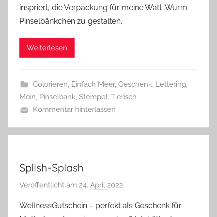
inspriert, die Verpackung für meine Watt-Wurm-
l
Pinselbänkchen zu gestalten.
a
s
Weiterlesen
z
w
e
Colorieren
,
Einfach Meer
,
Geschenk
,
Lettering
,
r
Moin
,
Pinselbank
,
Stempel
,
Tierisch
g
Kommentar hinterlassen
Splish-Splash
Veröffentlicht am
24. April 2022
v
o
WellnessGutschein – perfekt als Geschenk für
n