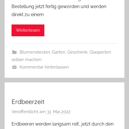
n
Bestellung jetzt fertig geworden und werden
G
direkt zu einem
l
a
Weiterlesen
s
z
w
Blumenstecker
,
Garten
,
Geschenk
,
Glasperlen
e
selber machen
r
Kommentar hinterlassen
g
Erdbeerzeit
Veröffentlicht am
31. Mai 2022
v
o
Erdbeeren werden langsam reif… jetzt durch den
n