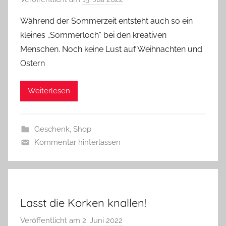
o
Während der Sommerzeit entsteht auch so ein
n
kleines „Sommerloch“ bei den kreativen
G
Menschen. Noch keine Lust auf Weihnachten und
l
Ostern
a
s
Weiterlesen
z
w
e
Geschenk
,
Shop
r
Kommentar hinterlassen
g
Lasst die Korken knallen!
Veröffentlicht am
2. Juni 2022
v