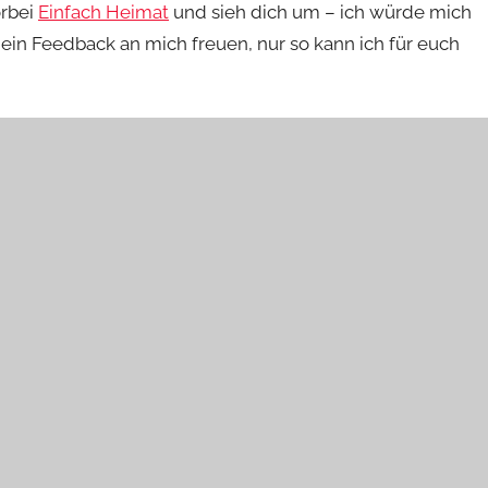
orbei
Einfach Heimat
und sieh dich um – ich würde mich
ein Feedback an mich freuen, nur so kann ich für euch