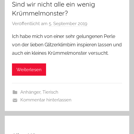
Sind wir nicht alle ein wenig
Krümmelmonster?
Veröffentlicht am
5. September 2019
v
o
Ich habe mich von einer sehr gelungenen Perle
n
von der lieben Glitzerklimbim inspieren lassen und
G
auch ein kleines Krümmelmonster versucht.
l
a
Weiterlesen
s
z
w
Anhänger
,
Tierisch
e
Kommentar hinterlassen
r
g