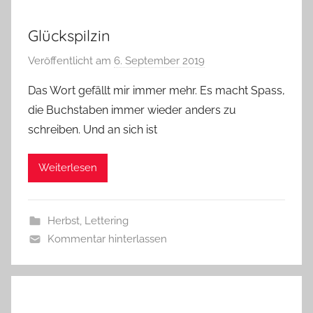
Glückspilzin
Veröffentlicht am
6. September 2019
v
o
Das Wort gefällt mir immer mehr. Es macht Spass,
n
die Buchstaben immer wieder anders zu
G
schreiben. Und an sich ist
l
a
Weiterlesen
s
z
w
Herbst
,
Lettering
e
Kommentar hinterlassen
r
g