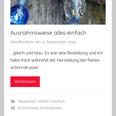
Ausnahmsweise alles einfach
Veröffentlicht am
9. September 2019
v
o
… gleich und blau. Es war eine Bestellung und ich
n
habe mich während der Herstellung der Perlen
G
schon ein paar
l
a
Weiterlesen
s
z
w
Glasperlen selber machen
e
Kommentar hinterlassen
r
g