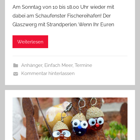
o
Am Sonntag von 10 bis 18.00 Uhr wieder mit
n
dabei am Schaufenster Fischereihafen! Der
G
Glaszwerg mit Strandperlen. Wenn Ihr Euren
l
a
Weiterlesen
s
z
w
Anhänger
,
Einfach Meer
,
Termine
e
Kommentar hinterlassen
r
g