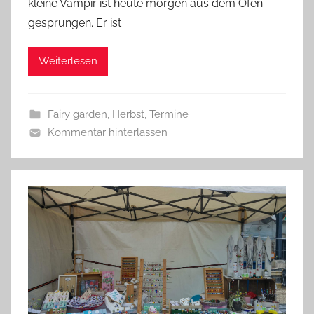
kleine Vampir ist heute morgen aus dem Ofen
G
gesprungen. Er ist
l
a
Weiterlesen
s
z
w
Fairy garden
,
Herbst
,
Termine
e
Kommentar hinterlassen
r
g