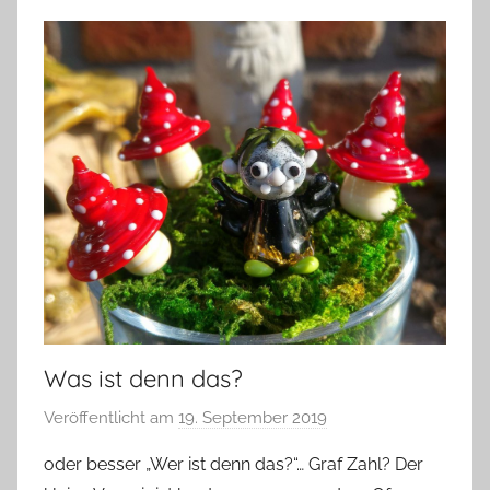
Was ist denn das?
Veröffentlicht am
19. September 2019
v
o
oder besser „Wer ist denn das?“… Graf Zahl? Der
n