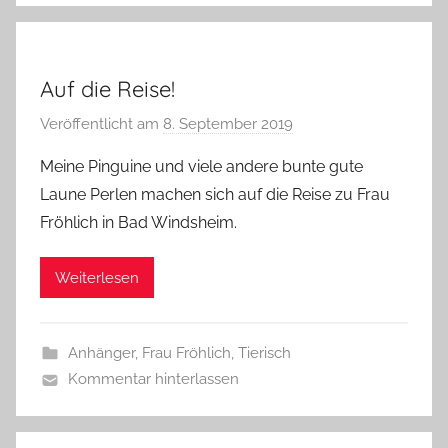
Auf die Reise!
Veröffentlicht am
8. September 2019
v
o
Meine Pinguine und viele andere bunte gute
n
Laune Perlen machen sich auf die Reise zu Frau
G
Fröhlich in Bad Windsheim.
l
a
Weiterlesen
s
z
w
Anhänger
,
Frau Fröhlich
,
Tierisch
e
Kommentar hinterlassen
r
g