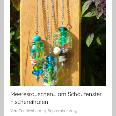
Meeresrauschen… am Schaufenster
Fischereihafen
Veröffentlicht am
14. September 2019
v