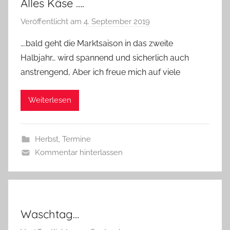
Alles Käse ….
Veröffentlicht am
4. September 2019
v
o
….bald geht die Marktsaison in das zweite
n
Halbjahr… wird spannend und sicherlich auch
G
anstrengend, Aber ich freue mich auf viele
l
a
Weiterlesen
s
z
w
Herbst
,
Termine
e
Kommentar hinterlassen
r
g
Waschtag…