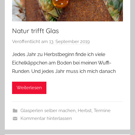
Natur trifft Glas
Veröffentlicht am
13. September 2019
v
o
Jedes Jahr zu Herbstbeginn finde ich viele
n
Eichelkäppchen am Boden bei meinen Wuffi-
G
Runden. Und jedes Jahr muss ich mich danach
l
a
Weiterlesen
s
z
w
Glasperlen selber machen
,
Herbst
,
Termine
e
Kommentar hinterlassen
r
g