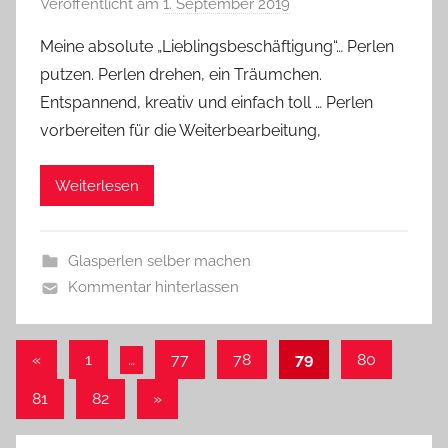
Veröffentlicht am
1. September 2019
v
o
Meine absolute „Lieblingsbeschäftigung“… Perlen
n
putzen. Perlen drehen, ein Träumchen.
G
Entspannend, kreativ und einfach toll … Perlen
l
vorbereiten für die Weiterbearbeitung,
a
s
Weiterlesen
z
w
e
Glasperlen selber machen
r
Kommentar hinterlassen
g
Seitennummerierung
Vorherige
«
1
…
77
78
79
80
Beiträge
der
Nächste
81
82
»
Beiträge
Beiträge