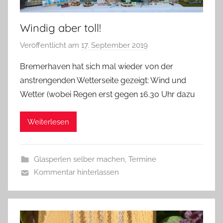
Windig aber toll!
Veröffentlicht am
17. September 2019
v
o
Bremerhaven hat sich mal wieder von der
n
anstrengenden Wetterseite gezeigt: Wind und
G
Wetter (wobei Regen erst gegen 16.30 Uhr dazu
l
a
Weiterlesen
s
z
w
Glasperlen selber machen
,
Termine
e
Kommentar hinterlassen
r
g