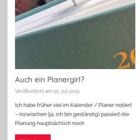
Auch ein Planergirl?
Veröffentlicht am
25. Juli 2025
v
o
Ich habe früher viel im Kalender / Planer notiert
n
– inzwischen (ja, ich bin geständig) passiert die
G
Planung hauptsächlich noch
l
a
s