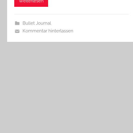
Weiterlesen
z
w
e
Bullet Journal
r
Kommentar hinterlassen
g