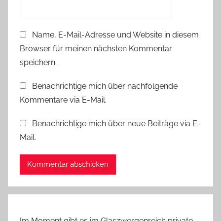
e
n
Name, E-Mail-Adresse und Website in diesem
k
Browser für meinen nächsten Kommentar
u
n
speichern.
s
Benachrichtige mich über nachfolgende
t
Kommentare via E-Mail.
m
e
Benachrichtige mich über neue Beiträge via E-
s
Mail.
s
e
H
a
m
b
u
Im Moment gibt es im Glaszwergenreich private