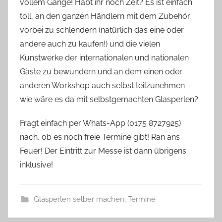
vollem Gange! Habt ihr noch Zeit? Es ist einfach
G
toll, an den ganzen Händlern mit dem Zubehör
l
vorbei zu schlendern (natürlich das eine oder
a
andere auch zu kaufen!) und die vielen
s
Kunstwerke der internationalen und nationalen
z
w
Gäste zu bewundern und an dem einen oder
e
anderen Workshop auch selbst teilzunehmen –
r
wie wäre es da mit selbstgemachten Glasperlen?
g
Fragt einfach per Whats-App (0175 8727925)
nach, ob es noch freie Termine gibt! Ran ans
Feuer! Der Eintritt zur Messe ist dann übrigens
inklusive!
Glasperlen selber machen
,
Termine