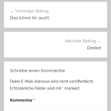
G
Beitragsnavigation
l
Vorheriger Beitrag
a
Das könnt ihr auch!
s
p
e
r
Nächster Beitrag
l
Danke!
e
n
s
Schreibe einen Kommentar
e
l
Deine E-Mail-Adresse wird nicht veröffentlicht.
b
Erforderliche Felder sind mit
*
markiert
e
r
Kommentar
*
m
a