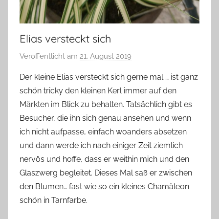
Elias versteckt sich
Veröffentlicht am
21. August 2019
v
o
Der kleine Elias versteckt sich gerne mal … ist ganz
n
schön tricky den kleinen Kerl immer auf den
G
Märkten im Blick zu behalten. Tatsächlich gibt es
l
Besucher, die ihn sich genau ansehen und wenn
a
ich nicht aufpasse, einfach woanders absetzen
s
und dann werde ich nach einiger Zeit ziemlich
z
w
nervös und hoffe, dass er weithin mich und den
e
Glaszwerg begleitet. Dieses Mal saß er zwischen
r
den Blumen… fast wie so ein kleines Chamäleon
g
schön in Tarnfarbe.