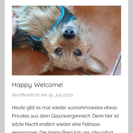
Happy Welcome!
Veröffentlicht am
19. Juli 2020
v
o
Heute gibt es mal wieder ausnahmsweise etwas
n
Privates aus dem Glaszwergenreich. Denn hier ist
G
letzte Nacht endlich wieder eine Fellnase
l
eingezogen. Der kleine Benji hat uns alle sofort