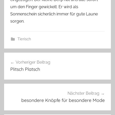
a
um den Finger gewickelt. Er wird als
s
Sonnenschein sicherlich immer für gute Laune
z
w
sorgen.
e
r
Tierisch
g
F
Beitragsnavigation
e
Vorheriger Beitrag
l
Plitsch Platsch
l
n
a
s
Nächster Beitrag
e
besondere Knöpfe für besondere Mode
,
P