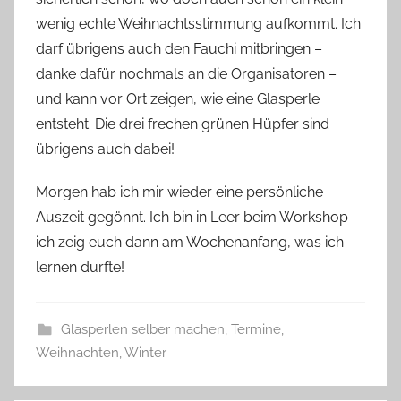
s
wenig echte Weihnachtsstimmung aufkommt. Ich
z
w
darf übrigens auch den Fauchi mitbringen –
e
danke dafür nochmals an die Organisatoren –
r
und kann vor Ort zeigen, wie eine Glasperle
g
entsteht. Die drei frechen grünen Hüpfer sind
übrigens auch dabei!
Morgen hab ich mir wieder eine persönliche
Auszeit gegönnt. Ich bin in Leer beim Workshop –
ich zeig euch dann am Wochenanfang, was ich
lernen durfte!
Glasperlen selber machen
,
Termine
,
Weihnachten
,
Winter
F