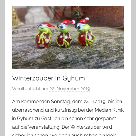
Winterzauber in Gyhum
Veröffentlicht am
22. November 2019
v
o
Am kommenden Sonntag, dem 24.11.2019, bin ich
n
überraschend und kurzfristig bei der Median Klinik
G
in Gyhum zu Gast. Ich bin schon sehr gespannt
l
auf die Veranstaltung. Der Winterzauber wird
a
sicherlich schön, wo doch auch schon ein klein