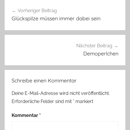
Beitragsnavigation
r
Vorheriger Beitrag
o
Glückspilze müssen immer dabei sein
s
c
h
,
Nächster Beitrag
G
Demoperlchen
y
h
u
Schreibe einen Kommentar
m
,
Deine E-Mail-Adresse wird nicht veröffentlicht.
W
Erforderliche Felder sind mit
*
markiert
e
i
Kommentar
*
h
n