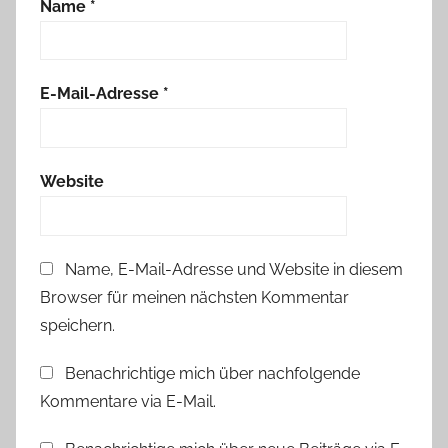
Name
*
r
a
s
c
E-Mail-Adresse
*
h
u
n
Website
g
Name, E-Mail-Adresse und Website in diesem
Browser für meinen nächsten Kommentar
speichern.
Benachrichtige mich über nachfolgende
Kommentare via E-Mail.