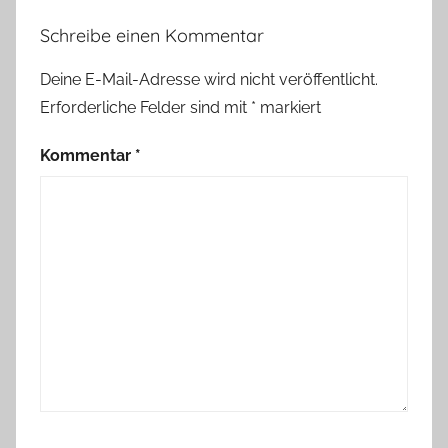
i
Schreibe einen Kommentar
t
i
Deine E-Mail-Adresse wird nicht veröffentlicht.
m
Erforderliche Felder sind mit
*
markiert
,
M
Kommentar
*
e
e
r
w
e
h
,
Ü
b
e
r