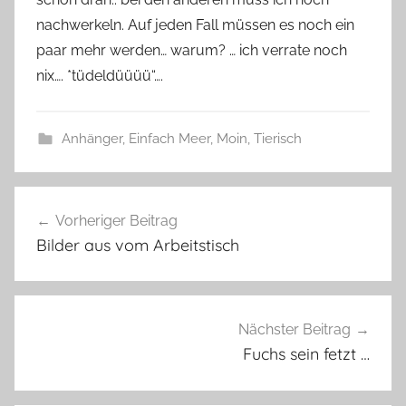
s
nachwerkeln. Auf jeden Fall müssen es noch ein
z
w
paar mehr werden… warum? … ich verrate noch
e
nix…. *tüdeldüüüü“….
r
g
Anhänger
,
Einfach Meer
,
Moin
,
Tierisch
K
Beitragsnavigation
r
Vorheriger Beitrag
a
Bilder aus vom Arbeitstisch
b
b
e
,
Nächster Beitrag
M
Fuchs sein fetzt …
a
r