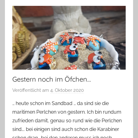
Gestern noch im Öfchen…
Veröffentlicht am
4. Oktober 2020
v
o
… heute schon im Sandbad … da sind sie die
n
maritimen Perlchen von gestern. Ich bin rundum
G
zufrieden damit, genau so rund wie die Perlchen
l
sind…. bei einigen sind auch schon die Karabiner
a
schon dran.. bei den anderen muss ich noch