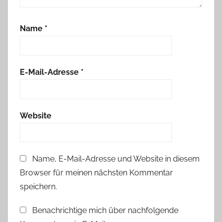
d
e
Name
*
r
K
o
m
E-Mail-Adresse
*
f
o
r
Website
t
z
o
Name, E-Mail-Adresse und Website in diesem
n
Browser für meinen nächsten Kommentar
e
,
speichern.
T
Benachrichtige mich über nachfolgende
i