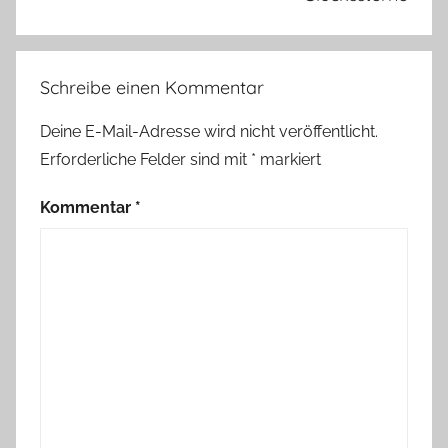
l
w
a
Schreibe einen Kommentar
s
N
Deine E-Mail-Adresse wird nicht veröffentlicht.
e
Erforderliche Felder sind mit
*
markiert
u
e
Kommentar
*
s
,
R
a
u
s
a
u
s