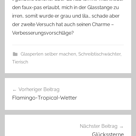
l
den faux-pas erlaubt, mich in der Glasstange zu
a
irren.. somit wurde er grau und lila… schade aber
s
der zweite Versuch hat auch seinen Charme –
z
w
Verbesserungsvorschläge?
e
r
Glasperlen selber machen
,
Schreibtischwächter
,
g
Tierisch
K
Beitragsnavigation
a
Vorheriger Beitrag
t
Flamingo-Tropical-Wetter
t
a
,
M
Nächster Beitrag
a
Glückssterne