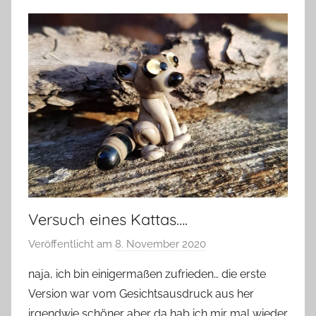
Versuch eines Kattas….
Veröffentlicht am
8. November 2020
v
o
naja, ich bin einigermaßen zufrieden… die erste
n
Version war vom Gesichtsausdruck aus her
G
irgendwie schöner aber da hab ich mir mal wieder