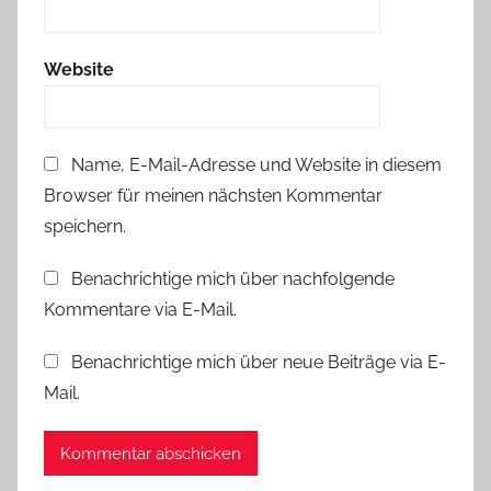
g
J
Website
o
u
r
Name, E-Mail-Adresse und Website in diesem
n
Browser für meinen nächsten Kommentar
a
l
speichern.
,
Benachrichtige mich über nachfolgende
W
Kommentare via E-Mail.
a
s
Benachrichtige mich über neue Beiträge via E-
h
Mail.
i
T
a
p