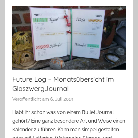
Future Log – Monatsübersicht im
GlaszwergJournal
Veröffentlicht am
6. Juli 2019
v
o
Habt ihr schon was von einem Bullet Journal
n
gehört? Eine ganz besondere Art und Weise einen
G
Kalender zu führen. Kann man simpel gestalten
l