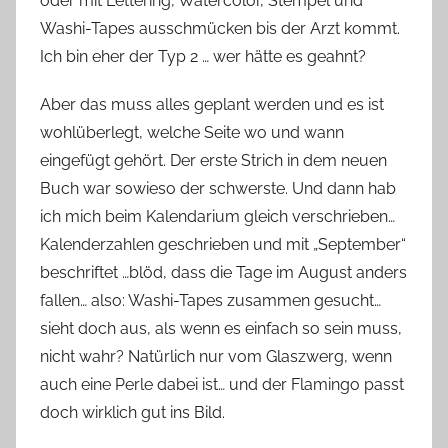
oder mit Lettering, Watercolor, Stempel und
a
Washi-Tapes ausschmücken bis der Arzt kommt.
s
Ich bin eher der Typ 2 … wer hätte es geahnt?
z
w
Aber das muss alles geplant werden und es ist
e
wohlüberlegt, welche Seite wo und wann
r
eingefügt gehört. Der erste Strich in dem neuen
g
Buch war sowieso der schwerste. Und dann hab
ich mich beim Kalendarium gleich verschrieben…
Kalenderzahlen geschrieben und mit „September“
beschriftet …blöd, dass die Tage im August anders
fallen… also: Washi-Tapes zusammen gesucht…
sieht doch aus, als wenn es einfach so sein muss,
nicht wahr? Natürlich nur vom Glaszwerg, wenn
auch eine Perle dabei ist… und der Flamingo passt
doch wirklich gut ins Bild.