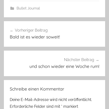
Bullet Journal
B
Beitragsnavigation
u
Vorheriger Beitrag
l
Bald ist es wieder soweit!
l
e
t
J
Nächster Beitrag
o
und schon wieder eine Woche rum!
u
r
n
Schreibe einen Kommentar
a
l
Deine E-Mail-Adresse wird nicht veröffentlicht.
,
Erforderliche Felder sind mit
*
markiert