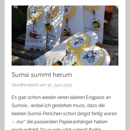
Sumsi summt herum
Veröffentlicht am
10. Juni 2021
v
o
Es gab schon wieder einen kleinen Engpass an
n
Sumsis… wobei ich gestehen muss, dass die
G
kleinen Sumsi-Perlchen schon längst fertig waren
l
– „nur“ die passenden Papieranhänger haben
a
noch gefehlt. Da wurde jetzt schnell fleißig