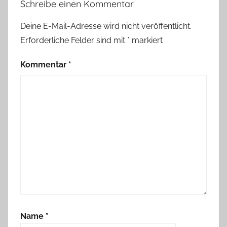
Schreibe einen Kommentar
d
l
Deine E-Mail-Adresse wird nicht veröffentlicht.
i
Erforderliche Felder sind mit
*
markiert
c
h
Kommentar
*
,
P
a
p
i
e
r
l
i
e
b
Name
*
e