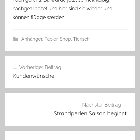
s
nachgearbeitet und hier sind sie wieder und
z
w
können flügge werden!
e
r
Anhänger
,
Papier
,
Shop
,
Tierisch
g
B
Beitragsnavigation
i
Vorheriger Beitrag
e
Kundenwünsche
n
e
n
f
Nächster Beitrag
r
Strandperlen Saison beginnt!
e
u
n