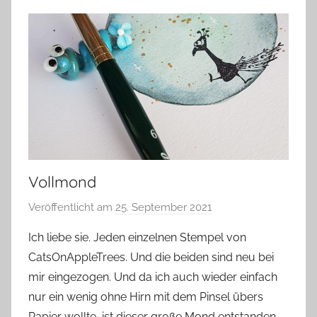
Vollmond
Veröffentlicht am
25. September 2021
v
o
Ich liebe sie. Jeden einzelnen Stempel von
n
CatsOnAppleTrees. Und die beiden sind neu bei
G
mir eingezogen. Und da ich auch wieder einfach
l
nur ein wenig ohne Hirn mit dem Pinsel übers
a
Papier wollte, ist dieser große Mond entstanden,