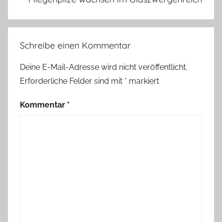
i
e
b
Schreibe einen Kommentar
e
,
Deine E-Mail-Adresse wird nicht veröffentlicht.
V
Erforderliche Felder sind mit
*
markiert
o
l
Kommentar
*
l
m
o
n
d
,
W
ü
r