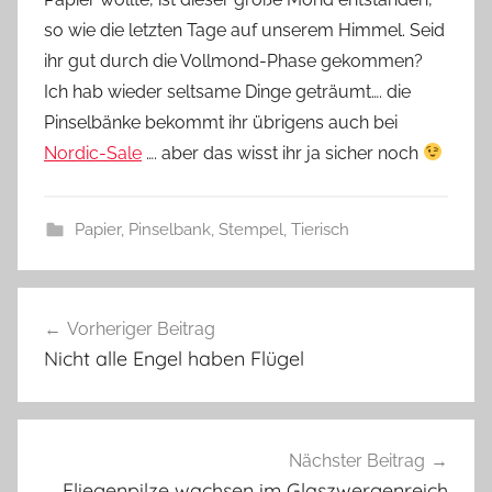
s
so wie die letzten Tage auf unserem Himmel. Seid
z
w
ihr gut durch die Vollmond-Phase gekommen?
e
Ich hab wieder seltsame Dinge geträumt…. die
r
Pinselbänke bekommt ihr übrigens auch bei
g
Nordic-Sale
…. aber das wisst ihr ja sicher noch
Papier
,
Pinselbank
,
Stempel
,
Tierisch
S
Beitragsnavigation
t
Vorheriger Beitrag
e
Nicht alle Engel haben Flügel
m
p
e
l
Nächster Beitrag
l
Fliegenpilze wachsen im Glaszwergenreich