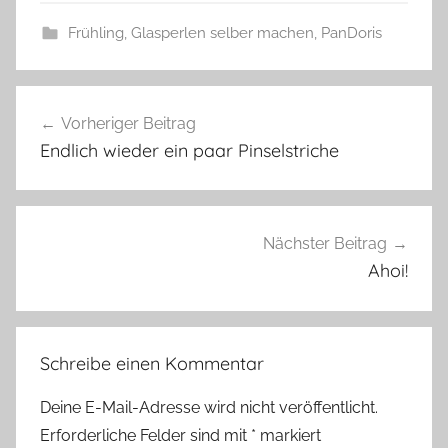
Frühling
,
Glasperlen selber machen
,
PanDoris
B
Beitragsnavigation
u
Vorheriger Beitrag
n
Endlich wieder ein paar Pinselstriche
t
e
G
u
Nächster Beitrag
t
Ahoi!
e
L
a
Schreibe einen Kommentar
u
n
Deine E-Mail-Adresse wird nicht veröffentlicht.
e
Erforderliche Felder sind mit
*
markiert