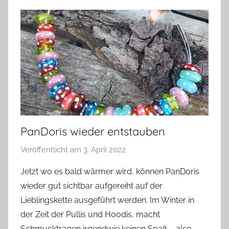
PanDoris wieder entstauben
Veröffentlicht am
3. April 2022
v
o
Jetzt wo es bald wärmer wird, können PanDoris
n
wieder gut sichtbar aufgereiht auf der
G
Lieblingskette ausgeführt werden. Im Winter in
l
der Zeit der Pullis und Hoodis, macht
a
Schmucktragen irgendwie keinen Spaß – also