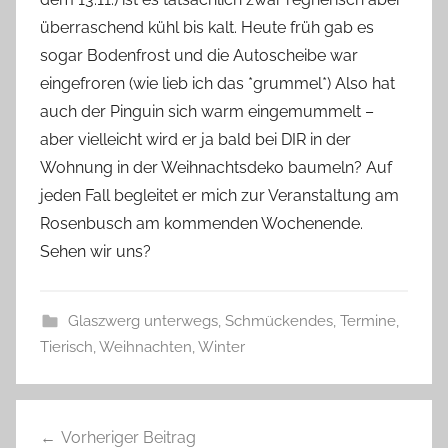
s
überraschend kühl bis kalt. Heute früh gab es
z
w
sogar Bodenfrost und die Autoscheibe war
e
eingefroren (wie lieb ich das *grummel*) Also hat
r
auch der Pinguin sich warm eingemummelt –
g
aber vielleicht wird er ja bald bei DIR in der
Wohnung in der Weihnachtsdeko baumeln? Auf
jeden Fall begleitet er mich zur Veranstaltung am
Rosenbusch am kommenden Wochenende.
Sehen wir uns?
Glaszwerg unterwegs
,
Schmückendes
,
Termine
,
Tierisch
,
Weihnachten
,
Winter
K
Beitragsnavigation
u
Vorheriger Beitrag