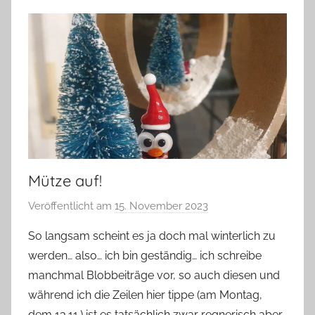
Mütze auf!
Veröffentlicht am
15. November 2023
v
o
So langsam scheint es ja doch mal winterlich zu
n
werden… also… ich bin geständig… ich schreibe
G
manchmal Blobbeiträge vor, so auch diesen und
l
während ich die Zeilen hier tippe (am Montag,
a
dem 13.11.) ist es tatsächlich zwar regnerisch aber