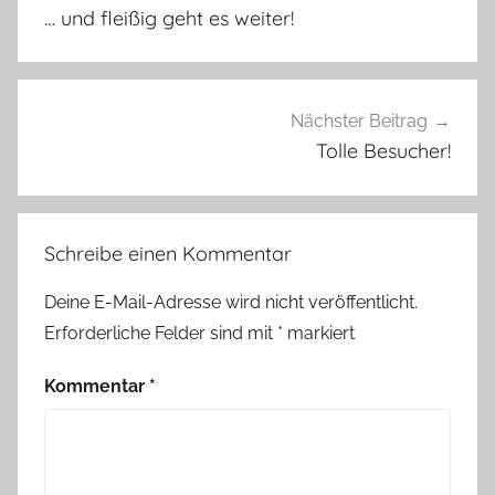
n
… und fleißig geht es weiter!
s
t
h
a
Nächster Beitrag
n
Tolle Besucher!
d
w
e
Schreibe einen Kommentar
r
k
Deine E-Mail-Adresse wird nicht veröffentlicht.
e
Erforderliche Felder sind mit
*
markiert
r
m
Kommentar
*
a
r
k
t