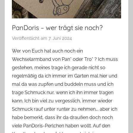
PanDoris – wer trägt sie noch?
Veröffentlicht am
7. Juni 2024
v
o
Wer von Euch hat auch noch ein
n
Wechselarmband von Pan* oder Tro* ? Ich muss
G
gestehen, meines trage ich gerade nicht so
l
regelmäßig da ich immer im Garten mal hier und
a
mal da was zupfen und buddeln muss und ich
s
trage Schmuck nur, wenn ich ihn immer tragen
z
w
kann. Ich bin viel zu vergesslich, immer wieder
e
Schmuck rauf unter runter zu nehmen…. aber ich
r
habe bemerkt, dass ihr da draußen doch noch
g
viele PanDoris-Perlchen haben wollt. Auf den