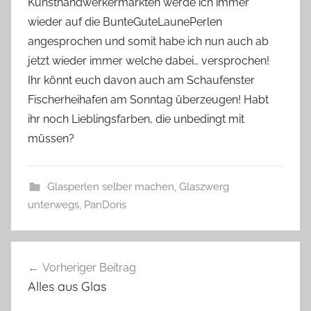
Kunsthandwerkermärkten werde ich immer
wieder auf die BunteGuteLaunePerlen
angesprochen und somit habe ich nun auch ab
jetzt wieder immer welche dabei… versprochen!
Ihr könnt euch davon auch am Schaufenster
Fischerheihafen am Sonntag überzeugen! Habt
ihr noch Lieblingsfarben, die unbedingt mit
müssen?
Glasperlen selber machen
,
Glaszwerg
unterwegs
,
PanDoris
B
Beitragsnavigation
u
Vorheriger Beitrag
n
Alles aus Glas
t