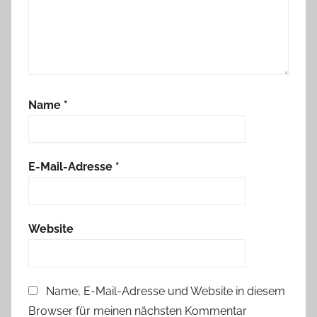
a
n
D
o
r
Name
*
i
s
,
W
E-Mail-Adresse
*
e
c
h
Website
s
e
l
Name, E-Mail-Adresse und Website in diesem
a
Browser für meinen nächsten Kommentar
r