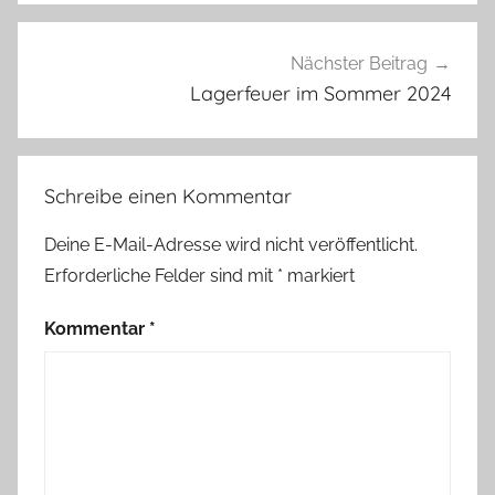
e
G
u
Nächster Beitrag
t
Lagerfeuer im Sommer 2024
e
L
a
Schreibe einen Kommentar
u
n
Deine E-Mail-Adresse wird nicht veröffentlicht.
e
Erforderliche Felder sind mit
*
markiert
P
e
Kommentar
*
r
l
e
n
,
P