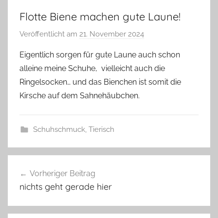
Flotte Biene machen gute Laune!
Veröffentlicht am
21. November 2024
v
o
Eigentlich sorgen für gute Laune auch schon
n
alleine meine Schuhe, vielleicht auch die
G
Ringelsocken… und das Bienchen ist somit die
l
Kirsche auf dem Sahnehäubchen.
a
s
z
Schuhschmuck
,
Tierisch
w
e
B
Beitragsnavigation
r
i
Vorheriger Beitrag
g
e
nichts geht gerade hier
n
c
h