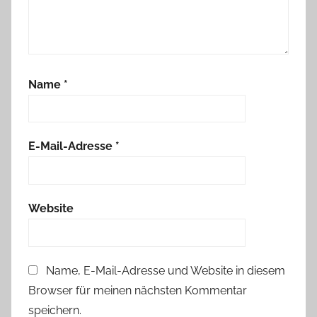
h
u
h
s
Name
*
c
h
m
u
E-Mail-Adresse
*
c
k
Website
Name, E-Mail-Adresse und Website in diesem
Browser für meinen nächsten Kommentar
speichern.