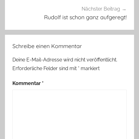
e
Nächster Beitrag
n
Rudolf ist schon ganz aufgeregt!
,
F
l
Schreibe einen Kommentar
o
t
Deine E-Mail-Adresse wird nicht veröffentlicht.
t
Erforderliche Felder sind mit
*
markiert
e
B
Kommentar
*
i
e
n
e
,
S
c