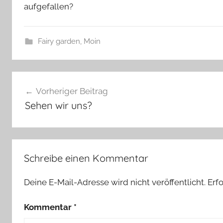
aufgefallen?
l
a
s
Fairy garden
,
Moin
z
w
M
e
Beitragsnavigation
a
r
Vorheriger Beitrag
t
g
Sehen wir uns?
r
o
s
e
Schreibe einen Kommentar
,
M
Deine E-Mail-Adresse wird nicht veröffentlicht.
Erf
e
e
Kommentar
*
r
l