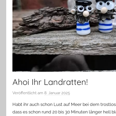
Ahoi Ihr Landratten!
Veröffentlicht am
8. Januar 2025
v
o
Habt ihr auch schon Lust auf Meer bei dem trostlos
n
dass es schon rund 20 bis 30 Minuten länger hell b
G