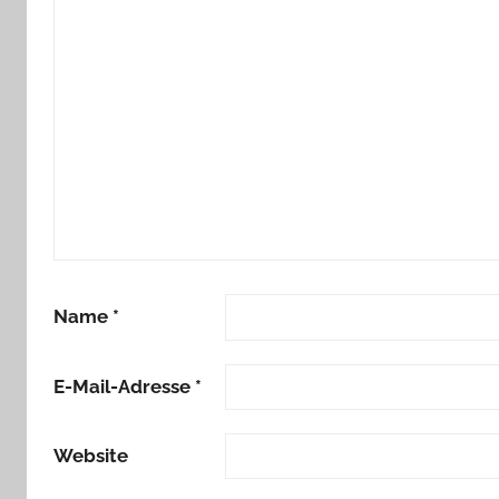
i
e
b
e
,
M
o
i
n
Name
*
E-Mail-Adresse
*
Website