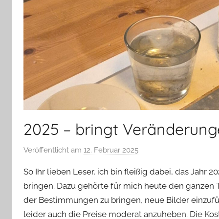
2025 – bringt Veränderun
Veröffentlicht am
12. Februar 2025
v
o
So Ihr lieben Leser, ich bin fleißig dabei, das Jahr
n
bringen. Dazu gehörte für mich heute den ganzen
G
der Bestimmungen zu bringen, neue Bilder einzufü
l
leider auch die Preise moderat anzuheben. Die Ko
a