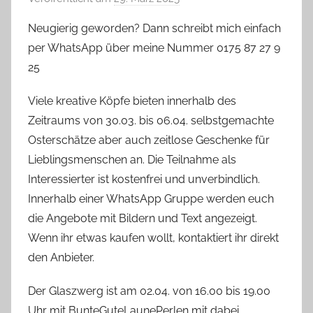
o
Neugierig geworden? Dann schreibt mich einfach
n
per WhatsApp über meine Nummer 0175 87 27 9
G
25
l
a
Viele kreative Köpfe bieten innerhalb des
s
Zeitraums von 30.03. bis 06.04. selbstgemachte
z
Osterschätze aber auch zeitlose Geschenke für
w
Lieblingsmenschen an. Die Teilnahme als
e
Interessierter ist kostenfrei und unverbindlich.
r
Innerhalb einer WhatsApp Gruppe werden euch
g
die Angebote mit Bildern und Text angezeigt.
Wenn ihr etwas kaufen wollt, kontaktiert ihr direkt
den Anbieter.
Der Glaszwerg ist am 02.04. von 16.00 bis 19.00
Uhr mit BunteGuteLaunePerlen mit dabei.