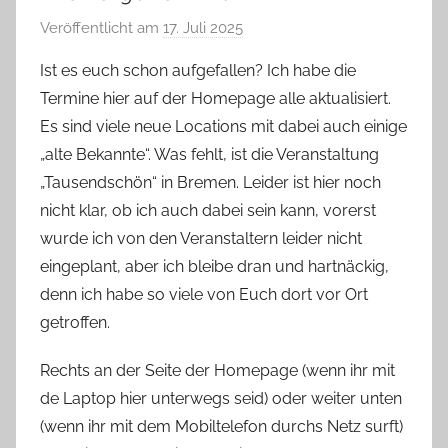
Veröffentlicht am
17. Juli 2025
v
o
Ist es euch schon aufgefallen? Ich habe die
n
Termine hier auf der Homepage alle aktualisiert.
G
Es sind viele neue Locations mit dabei auch einige
l
„alte Bekannte“. Was fehlt, ist die Veranstaltung
a
„Tausendschön“ in Bremen. Leider ist hier noch
s
nicht klar, ob ich auch dabei sein kann, vorerst
z
w
wurde ich von den Veranstaltern leider nicht
e
eingeplant, aber ich bleibe dran und hartnäckig,
r
denn ich habe so viele von Euch dort vor Ort
g
getroffen.
Rechts an der Seite der Homepage (wenn ihr mit
de Laptop hier unterwegs seid) oder weiter unten
(wenn ihr mit dem Mobiltelefon durchs Netz surft)