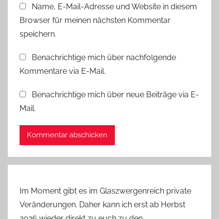
Name, E-Mail-Adresse und Website in diesem
n
Browser für meinen nächsten Kommentar
s
t
speichern.
a
Benachrichtige mich über nachfolgende
l
Kommentare via E-Mail.
t
u
Benachrichtige mich über neue Beiträge via E-
n
Mail.
g
e
n
Im Moment gibt es im Glaszwergenreich private
Veränderungen. Daher kann ich erst ab Herbst
2026 wieder direkt zu euch zu den