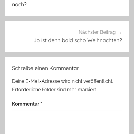
s
noch?
z
w
e
r
Nächster Beitrag
g
Jo ist denn bald scho Weihnachten?
u
n
t
Schreibe einen Kommentar
e
r
Deine E-Mail-Adresse wird nicht veröffentlicht.
w
Erforderliche Felder sind mit
*
markiert
e
g
Kommentar
*
s
,
M
ä