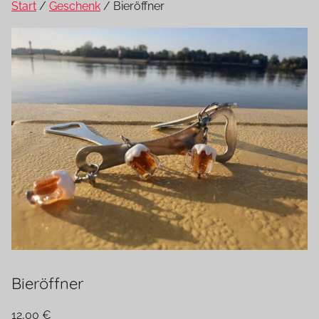
Start
/
Geschenk
/ Bieröffner
Bieröffner
12,00
€