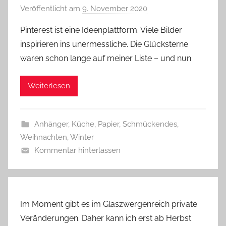
Veröffentlicht am
9. November 2020
v
o
Pinterest ist eine Ideenplattform. Viele Bilder
n
inspirieren ins unermessliche. Die Glücksterne
G
waren schon lange auf meiner Liste – und nun
l
a
Weiterlesen
s
z
w
Anhänger
,
Küche
,
Papier
,
Schmückendes
,
e
Weihnachten
,
Winter
r
Kommentar hinterlassen
g
Im Moment gibt es im Glaszwergenreich private
Veränderungen. Daher kann ich erst ab Herbst