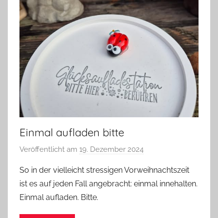
Einmal aufladen bitte
Veröffentlicht am
19. Dezember 2024
v
o
So in der vielleicht stressigen Vorweihnachtszeit
n
ist es auf jeden Fall angebracht: einmal innehalten.
G
Einmal aufladen. Bitte.
l
a