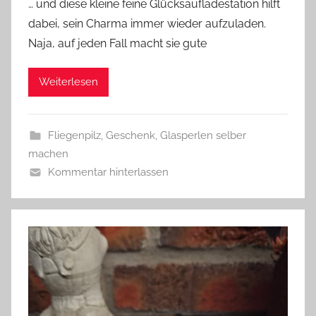
… und diese kleine feine Glücksaufladestation hilft
n
dabei, sein Charma immer wieder aufzuladen.
G
Naja, auf jeden Fall macht sie gute
l
a
Weiterlesen
s
z
w
Fliegenpilz
,
Geschenk
,
Glasperlen selber
e
machen
r
Kommentar hinterlassen
g