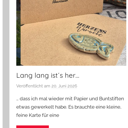
Lang lang ist´s her…
Veröffentlicht am
20. Juni 2026
v
o
… dass ich mal wieder mit Papier und Buntstiften
n
etwas gewerkelt habe. Es brauchte eine kleine,
G
feine Karte für eine
l
a