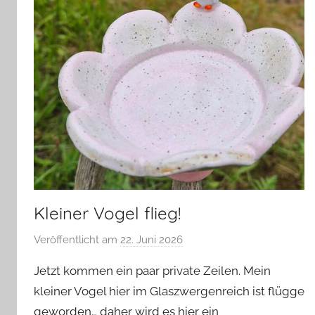
Kleiner Vogel flieg!
Veröffentlicht am
22. Juni 2026
v
o
Jetzt kommen ein paar private Zeilen. Mein
n
kleiner Vogel hier im Glaszwergenreich ist flügge
G
geworden… daher wird es hier ein
l