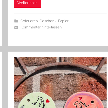
s
Weiterlesen
z
w
e
Colorieren
,
Geschenk
,
Papier
r
Kommentar hinterlassen
g