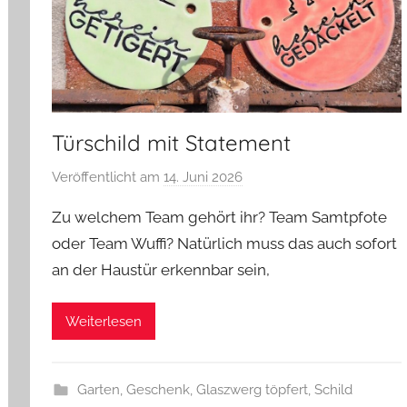
Türschild mit Statement
Veröffentlicht am
14. Juni 2026
v
o
Zu welchem Team gehört ihr? Team Samtpfote
n
oder Team Wuffi? Natürlich muss das auch sofort
G
an der Haustür erkennbar sein,
l
a
s
Weiterlesen
z
w
e
Garten
,
Geschenk
,
Glaszwerg töpfert
,
Schild