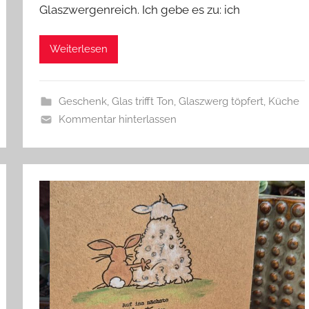
Glaszwergenreich. Ich gebe es zu: ich
l
a
s
Weiterlesen
z
w
e
Geschenk
,
Glas trifft Ton
,
Glaszwerg töpfert
,
Küche
r
Kommentar hinterlassen
g