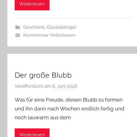
s
Weiterlesen
z
w
e
Geschenk
,
Glücksbringer
r
Kommentar hinterlassen
g
Der große Blubb
Veröffentlicht am
6. Juni 2026
v
o
Was für eine Freude, diesen Blubb zu formen
n
und ihn dann nach Wochen endlich fertig und
G
noch lauwarm aus dem
l
a
s
Weiterlesen