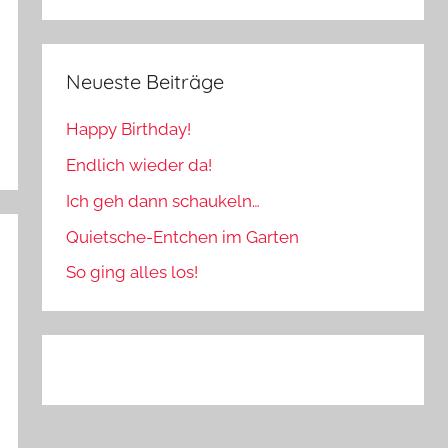
Neueste Beiträge
Happy Birthday!
Endlich wieder da!
Ich geh dann schaukeln…
Quietsche-Entchen im Garten
So ging alles los!