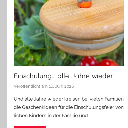
Einschulung… alle Jahre wieder
Veröffentlicht am
16. Juni 2026
v
o
Und alle Jahre wieder kreisen bei vielen Familien
n
die Geschenkideen für die Einschulungsfeier von
G
lieben Kindern in der Familie und
l
a