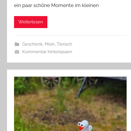
ein paar schöne Momente im kleinen
l
a
s
Weiterlesen
z
w
e
Geschenk
,
Moin
,
Tierisch
r
Kommentar hinterlassen
g