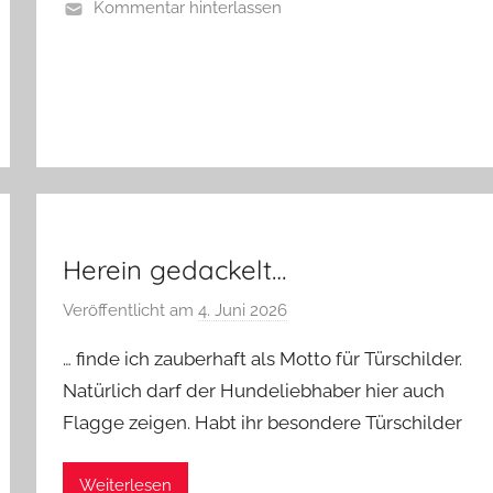
r
Kommentar hinterlassen
g
Herein gedackelt…
Veröffentlicht am
4. Juni 2026
v
o
… finde ich zauberhaft als Motto für Türschilder.
n
Natürlich darf der Hundeliebhaber hier auch
G
Flagge zeigen. Habt ihr besondere Türschilder
l
a
s
Weiterlesen