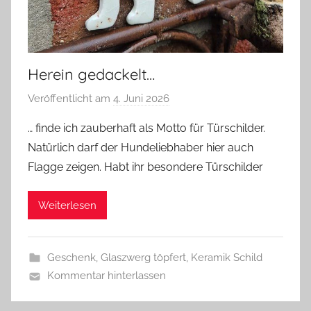
Herein gedackelt…
Veröffentlicht am
4. Juni 2026
v
o
… finde ich zauberhaft als Motto für Türschilder.
n
Natürlich darf der Hundeliebhaber hier auch
G
Flagge zeigen. Habt ihr besondere Türschilder
l
a
Weiterlesen
s
z
w
Geschenk
,
Glaszwerg töpfert
,
Keramik Schild
e
Kommentar hinterlassen
r
g