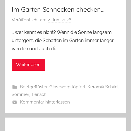
Im Garten Schnecken checken…
Veröffentlicht am
2. Juni 2026
v
o
… wer kennt es nicht? Wenn die Sonne langsam
n
untergeht, die Schatten im Garten immer länger
G
werden und auch die
l
a
Weiterlesen
s
z
w
Beetgeflüster
,
Glaszwerg töpfert
,
Keramik Schild
,
e
Sommer
,
Tierisch
r
Kommentar hinterlassen
g