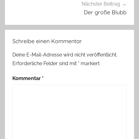
,
Nächster Beitrag
H
Der große Blubb
u
n
d
Schreibe einen Kommentar
e
l
Deine E-Mail-Adresse wird nicht veröffentlicht.
i
Erforderliche Felder sind mit
*
markiert
e
b
Kommentar
*
e
,
K
e
r
a
m