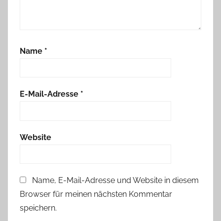
i
k
,
T
Name
*
ü
r
s
c
E-Mail-Adresse
*
h
i
l
Website
d
Name, E-Mail-Adresse und Website in diesem
Browser für meinen nächsten Kommentar
speichern.