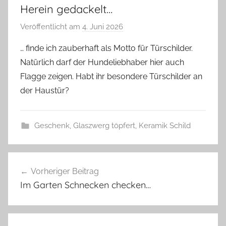
Herein gedackelt…
Veröffentlicht am
4. Juni 2026
v
o
… finde ich zauberhaft als Motto für Türschilder.
n
Natürlich darf der Hundeliebhaber hier auch
G
Flagge zeigen. Habt ihr besondere Türschilder an
l
der Haustür?
a
s
z
Geschenk
,
Glaszwerg töpfert
,
Keramik Schild
w
e
D
Beitragsnavigation
r
a
Vorheriger Beitrag
g
c
Im Garten Schnecken checken…
k
e
l