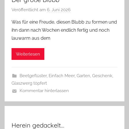
Veröffentlicht am
6. Juni 2026
v
o
Was für eine Freude, diesen Blubb zu formen und
n
ihn dann nach Wochen endlich fertig und noch
G
lauwarm aus dem
l
a
Weiterlesen
s
z
w
Beetgeflüster
,
Einfach Meer
,
Garten
,
Geschenk
,
e
Glaszwerg töpfert
r
Kommentar hinterlassen
g
Herein gedackelt…