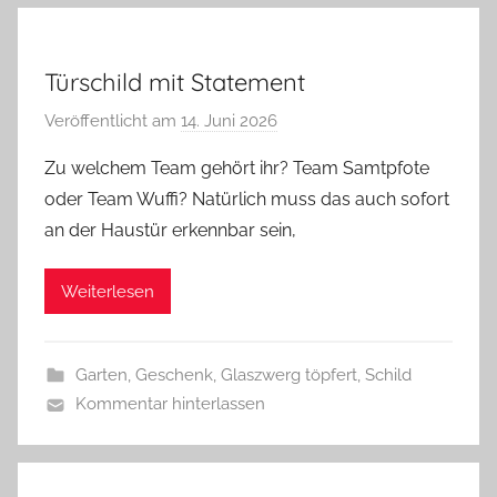
Türschild mit Statement
Veröffentlicht am
14. Juni 2026
v
o
Zu welchem Team gehört ihr? Team Samtpfote
n
oder Team Wuffi? Natürlich muss das auch sofort
G
an der Haustür erkennbar sein,
l
a
Weiterlesen
s
z
w
Garten
,
Geschenk
,
Glaszwerg töpfert
,
Schild
e
Kommentar hinterlassen
r
g