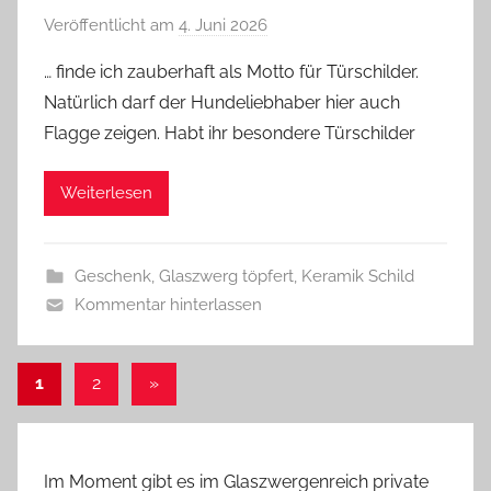
Veröffentlicht am
4. Juni 2026
v
o
… finde ich zauberhaft als Motto für Türschilder.
n
Natürlich darf der Hundeliebhaber hier auch
G
Flagge zeigen. Habt ihr besondere Türschilder
l
a
Weiterlesen
s
z
w
Geschenk
,
Glaszwerg töpfert
,
Keramik Schild
e
Kommentar hinterlassen
r
g
Seitennummerierung
Nächste
1
2
»
Beiträge
der
Beiträge
Im Moment gibt es im Glaszwergenreich private