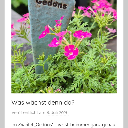
Was wächst denn da?
Veröffentlicht am
8. Juli 2026
v
o
Im Zweifel „Gedöns“ … wisst ihr immer ganz genau,
n