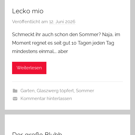
Lecko mio
Veröffentlicht am
12. Juni 2026
v
o
Schmeckt ihr auch schon den Sommer? Naja, im
n
Moment regnet es seit gut 10 Tagen jeden Tag
G
mindestens einmal…. aber
l
a
Weiterlesen
s
z
w
Garten
,
Glaszwerg töpfert
,
Sommer
e
Kommentar hinterlassen
r
g
Der große Blubb