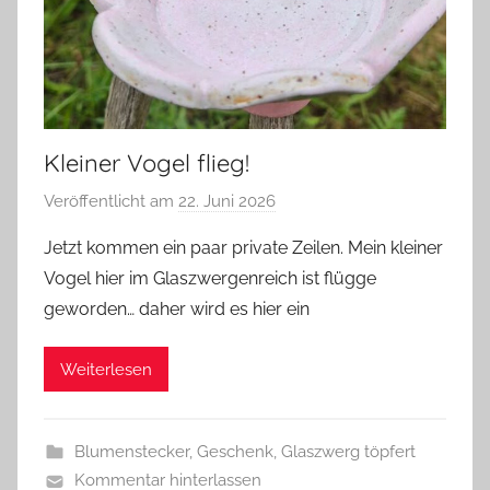
Kleiner Vogel flieg!
Veröffentlicht am
22. Juni 2026
v
o
Jetzt kommen ein paar private Zeilen. Mein kleiner
n
Vogel hier im Glaszwergenreich ist flügge
G
geworden… daher wird es hier ein
l
a
Weiterlesen
s
z
w
Blumenstecker
,
Geschenk
,
Glaszwerg töpfert
e
Kommentar hinterlassen
r