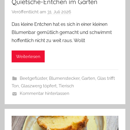
Quietsche-Entchen im Garten
Veröffentlicht am
31. Juli 2026
v
o
Das kleine Entchen hat es sich in einer kleinen
n
Blumenbar gemütlich gemacht und schwimmt
G
hoffentlich nicht zu weit raus. Wollt
l
a
Weiterlesen
s
z
w
Beetgeflüster
,
Blumenstecker
,
Garten
,
Glas trifft
e
Ton
,
Glaszwerg töpfert
,
Tierisch
r
Kommentar hinterlassen
g