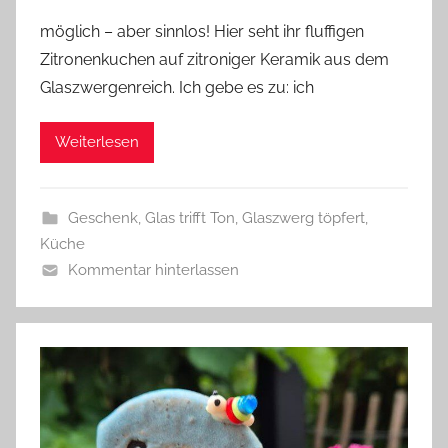
o
möglich – aber sinnlos! Hier seht ihr fluffigen
n
Zitronenkuchen auf zitroniger Keramik aus dem
G
Glaszwergenreich. Ich gebe es zu: ich
l
a
Weiterlesen
s
z
w
Geschenk
,
Glas trifft Ton
,
Glaszwerg töpfert
,
e
Küche
r
Kommentar hinterlassen
g