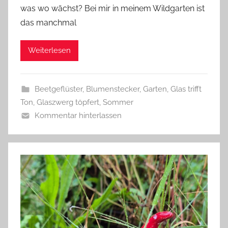
was wo wächst? Bei mir in meinem Wildgarten ist
G
das manchmal
l
a
Weiterlesen
s
z
w
Beetgeflüster
,
Blumenstecker
,
Garten
,
Glas trifft
e
Ton
,
Glaszwerg töpfert
,
Sommer
r
Kommentar hinterlassen
g