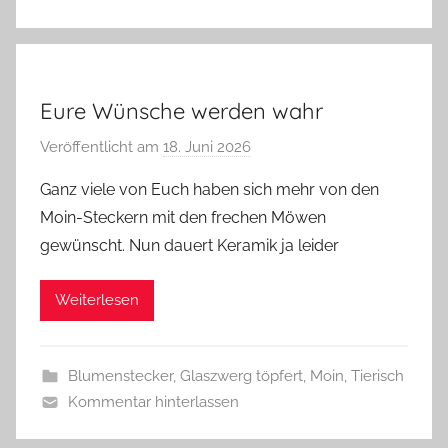
g
Eure Wünsche werden wahr
Veröffentlicht am
18. Juni 2026
v
o
Ganz viele von Euch haben sich mehr von den
n
Moin-Steckern mit den frechen Möwen
G
gewünscht. Nun dauert Keramik ja leider
l
a
Weiterlesen
s
z
w
Blumenstecker
,
Glaszwerg töpfert
,
Moin
,
Tierisch
e
Kommentar hinterlassen
r
g