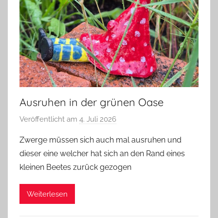
Ausruhen in der grünen Oase
Veröffentlicht am
4. Juli 2026
v
o
Zwerge müssen sich auch mal ausruhen und
n
dieser eine welcher hat sich an den Rand eines
G
kleinen Beetes zurück gezogen
l
a
Weiterlesen
s
z