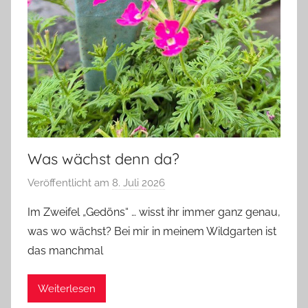
Was wächst denn da?
Veröffentlicht am
8. Juli 2026
v
o
Im Zweifel „Gedöns“ … wisst ihr immer ganz genau,
n
was wo wächst? Bei mir in meinem Wildgarten ist
G
das manchmal
l
a
Weiterlesen
s