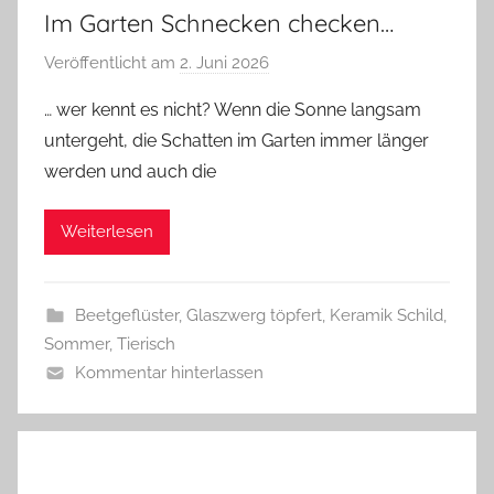
Im Garten Schnecken checken…
Veröffentlicht am
2. Juni 2026
v
o
… wer kennt es nicht? Wenn die Sonne langsam
n
untergeht, die Schatten im Garten immer länger
G
werden und auch die
l
a
Weiterlesen
s
z
w
Beetgeflüster
,
Glaszwerg töpfert
,
Keramik Schild
,
e
Sommer
,
Tierisch
r
Kommentar hinterlassen
g