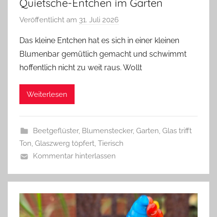
Quietsche-Entchen im Garten
Veröffentlicht am
31. Juli 2026
v
o
Das kleine Entchen hat es sich in einer kleinen
n
Blumenbar gemütlich gemacht und schwimmt
G
hoffentlich nicht zu weit raus. Wollt
l
a
Weiterlesen
s
z
w
Beetgeflüster
,
Blumenstecker
,
Garten
,
Glas trifft
e
Ton
,
Glaszwerg töpfert
,
Tierisch
r
Kommentar hinterlassen
g