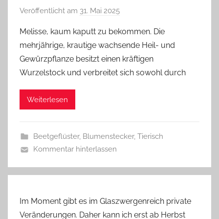
Veröffentlicht am
31. Mai 2025
v
o
Melisse, kaum kaputt zu bekommen. Die
n
mehrjährige, krautige wachsende Heil- und
G
Gewürzpflanze besitzt einen kräftigen
l
Wurzelstock und verbreitet sich sowohl durch
a
s
Weiterlesen
z
w
e
Beetgeflüster
,
Blumenstecker
,
Tierisch
r
Kommentar hinterlassen
g
Im Moment gibt es im Glaszwergenreich private
Veränderungen. Daher kann ich erst ab Herbst