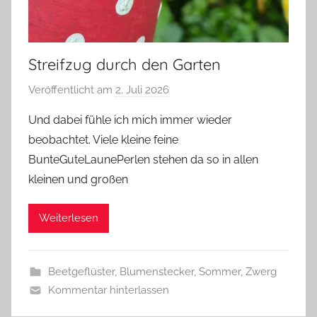
Streifzug durch den Garten
Veröffentlicht am
2. Juli 2026
v
o
Und dabei fühle ich mich immer wieder
n
beobachtet. Viele kleine feine
G
BunteGuteLaunePerlen stehen da so in allen
l
kleinen und großen
a
s
Weiterlesen
z
w
e
Beetgeflüster
,
Blumenstecker
,
Sommer
,
Zwerg
r
Kommentar hinterlassen
g