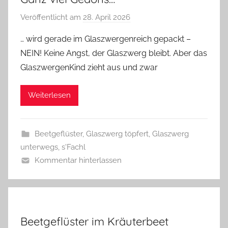
Veröffentlicht am
28. April 2026
v
o
… wird gerade im Glaszwergenreich gepackt –
n
NEIN! Keine Angst, der Glaszwerg bleibt. Aber das
G
GlaszwergenKind zieht aus und zwar
l
a
Weiterlesen
s
z
w
Beetgeflüster
,
Glaszwerg töpfert
,
Glaszwerg
e
unterwegs
,
s'Fachl
r
Kommentar hinterlassen
g
Beetgeflüster im Kräuterbeet