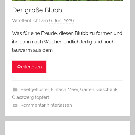
Der große Blubb
Veröffentlicht am
6. Juni 2026
v
o
Was für eine Freude, diesen Blubb zu formen und
n
ihn dann nach Wochen endlich fertig und noch
G
lauwarm aus dem
l
a
Weiterlesen
s
z
w
Beetgeflüster
,
Einfach Meer
,
Garten
,
Geschenk
,
e
Glaszwerg töpfert
r
Kommentar hinterlassen
g