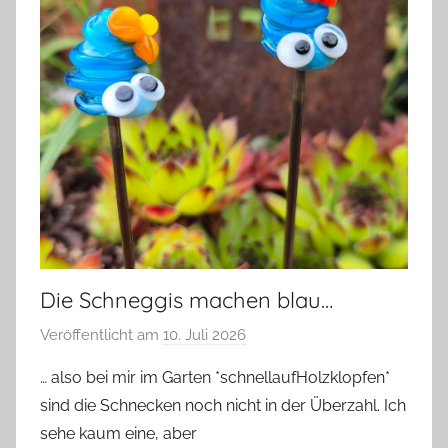
Die Schneggis machen blau…
Veröffentlicht am
10. Juli 2026
v
o
… also bei mir im Garten *schnellaufHolzklopfen*
n
sind die Schnecken noch nicht in der Überzahl. Ich
G
sehe kaum eine, aber
l