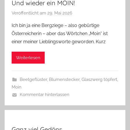
Und wieder ein MOIN!
Veröffentlicht am
29. Mai 2026
v
o
Ich bin ja eine Bergziege – also gebürtige
n
Österreicherin – aber das Wörtchen „Moin“ ist
G
einer meiner Lieblingsworte geworden. Kurz
l
a
Weiterlesen
s
z
w
Beetgeflüster
,
Blumenstecker
,
Glaszwerg töpfert
,
e
Moin
r
Kommentar hinterlassen
g
Ganz viel Gedöns…