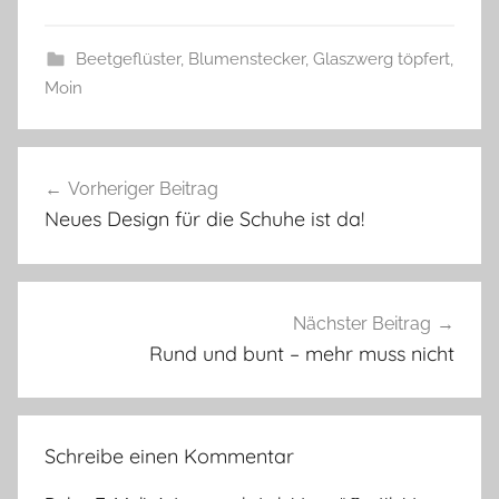
Beetgeflüster
,
Blumenstecker
,
Glaszwerg töpfert
,
Moin
B
Beitragsnavigation
l
Vorheriger Beitrag
u
Neues Design für die Schuhe ist da!
m
e
n
s
Nächster Beitrag
t
Rund und bunt – mehr muss nicht
e
c
k
Schreibe einen Kommentar
e
r