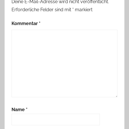
Deine E-Mail-Adresse wird nicht veröffentlicht.
,
Erforderliche Felder sind mit
*
markiert
M
ö
Kommentar
*
w
e
,
T
ö
p
f
e
r
n
m
Name
*
a
c
h