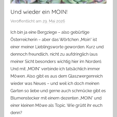
Und wieder ein MOIN!
Veröffentlicht am
29. Mai 2026
v
o
Ich bin ja eine Bergziege – also gebürtige
n
Österreicherin – aber das Wörtchen „Moin“ ist
G
einer meiner Lieblingsworte geworden. Kurz und
l
dennoch freundlich, nicht zu aufdringlich (aus
a
meiner Sicht besonders wichtig hier im Norden).
s
Und mit „MOIN“ verbinde ich tatsächlich immer
z
w
Möwen. Also gibt es aus dem Glaszwergenreich
e
wieder was Neues – und weil ich doch meinen
r
Garten so liebe und gerne auch schmücke gibt es
g
Blumenstecker mit einem dezenten „MOIN“ und
einer kleinen Möwe als Topic. Wie grüßt ihr euch
denn?