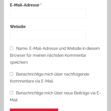
t
E-Mail-Adresse
*
g
l
ü
Website
c
k
l
Name, E-Mail-Adresse und Website in diesem
i
Browser für meinen nächsten Kommentar
c
h
speichern.
Benachrichtige mich über nachfolgende
Kommentare via E-Mail.
Benachrichtige mich über neue Beiträge via E-
Mail.