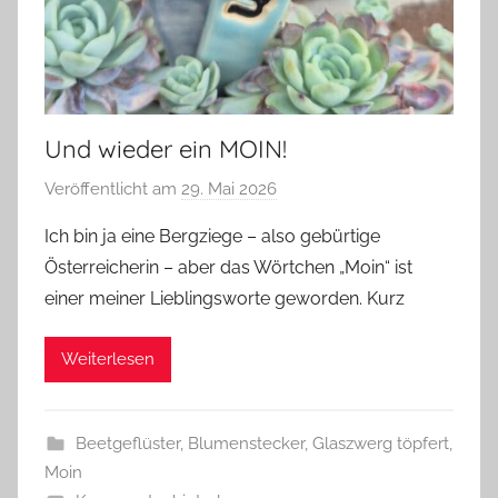
Und wieder ein MOIN!
Veröffentlicht am
29. Mai 2026
v
o
Ich bin ja eine Bergziege – also gebürtige
n
Österreicherin – aber das Wörtchen „Moin“ ist
G
einer meiner Lieblingsworte geworden. Kurz
l
a
Weiterlesen
s
z
w
Beetgeflüster
,
Blumenstecker
,
Glaszwerg töpfert
,
e
Moin
r