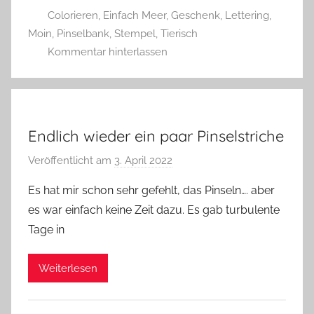
Colorieren
,
Einfach Meer
,
Geschenk
,
Lettering
,
r
Moin
,
Pinselbank
,
Stempel
,
Tierisch
g
Kommentar hinterlassen
Endlich wieder ein paar Pinselstriche
Veröffentlicht am
3. April 2022
v
o
Es hat mir schon sehr gefehlt, das Pinseln…. aber
n
es war einfach keine Zeit dazu. Es gab turbulente
G
Tage in
l
a
Weiterlesen
s
z
w