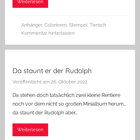
Weiterlesen
s
z
w
Anhänger
,
Colorieren
,
Stempel
,
Tierisch
e
Kommentar hinterlassen
r
g
Da staunt er der Rudolph
Veröffentlicht am
26. Oktober 2022
v
o
Da stehen doch tatsächlich zwei kleine Rentiere
n
noch vor dem nicht so großen Minialbum herum…
G
da staunt der Rudolph aber…
l
a
Weiterlesen
s
z