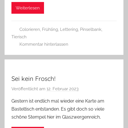
s
Weiterlesen
z
w
e
Colorieren
,
Frühling
,
Lettering
,
Pinselbank
,
r
Tierisch
g
Kommentar hinterlassen
Sei kein Frosch!
Veröffentlicht am
12. Februar 2023
v
o
Gestern ist endlich mal wieder eine Karte am
n
Basteltisch entstanden. Es gibt doch so viele
G
schöne Stempel hier im Glaszwergenreich,
l
a