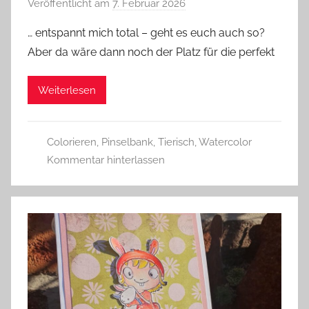
Veröffentlicht am
7. Februar 2026
v
o
… entspannt mich total – geht es euch auch so?
n
Aber da wäre dann noch der Platz für die perfekt
G
l
Weiterlesen
a
s
z
Colorieren
,
Pinselbank
,
Tierisch
,
Watercolor
w
Kommentar hinterlassen
e
r
g