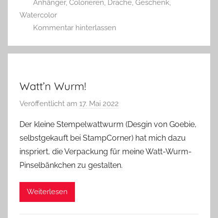
Anhänger
,
Colorieren
,
Drache
,
Geschenk
,
e
Watercolor
r
Kommentar hinterlassen
g
Watt’n Wurm!
Veröffentlicht am
17. Mai 2022
v
o
Der kleine Stempelwattwurm (Desgin von Goebie,
n
selbstgekauft bei StampCorner) hat mich dazu
G
inspriert, die Verpackung für meine Watt-Wurm-
l
Pinselbänkchen zu gestalten.
a
s
Weiterlesen
z
w
e