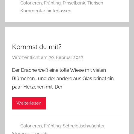
Colorieren
,
Frühling
,
Pinselbank
,
Tierisch
e
Kommentar hinterlassen
r
g
Kommst du mit?
Veröffentlicht am
20. Februar 2022
v
o
Der Drache weiß eine tolle Wiese mit vielen
n
Blümchen… und der andere aus Glas bringt ein
G
paar Herzchen mit. Der
l
a
Weiterlesen
s
z
w
Colorieren
,
Frühling
,
Schreibtischwächter
,
e
Stempel
,
Tierisch