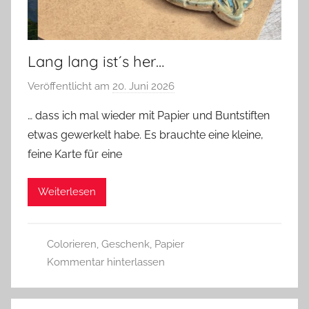
Lang lang ist´s her…
Veröffentlicht am
20. Juni 2026
v
o
… dass ich mal wieder mit Papier und Buntstiften
n
etwas gewerkelt habe. Es brauchte eine kleine,
G
feine Karte für eine
l
a
Weiterlesen
s
z
w
Colorieren
,
Geschenk
,
Papier
e
Kommentar hinterlassen
r
g