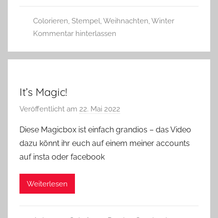
w
Colorieren
,
Stempel
,
Weihnachten
,
Winter
e
Kommentar hinterlassen
r
g
It’s Magic!
Veröffentlicht am
22. Mai 2022
v
o
Diese Magicbox ist einfach grandios – das Video
n
dazu könnt ihr euch auf einem meiner accounts
G
auf insta oder facebook
l
a
Weiterlesen
s
z
w