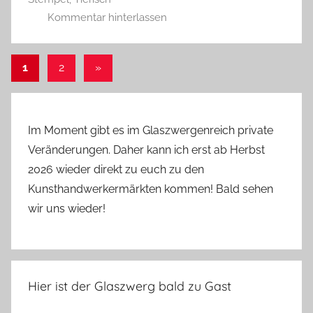
r
Kommentar hinterlassen
g
Seitennummerierung
Nächste
1
2
»
Beiträge
der
Beiträge
Im Moment gibt es im Glaszwergenreich private
Veränderungen. Daher kann ich erst ab Herbst
2026 wieder direkt zu euch zu den
Kunsthandwerkermärkten kommen! Bald sehen
wir uns wieder!
Hier ist der Glaszwerg bald zu Gast