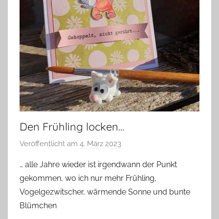
Den Frühling locken…
Veröffentlicht am
4. März 2023
v
o
… alle Jahre wieder ist irgendwann der Punkt
n
gekommen, wo ich nur mehr Frühling,
G
Vogelgezwitscher, wärmende Sonne und bunte
l
Blümchen
a