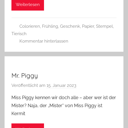
Weiterlesen
s
z
w
Colorieren
,
Frühling
,
Geschenk
,
Papier
,
Stempel
,
e
Tierisch
r
Kommentar hinterlassen
g
Mr. Piggy
Veröffentlicht am
15. Januar 2023
v
o
Miss Piggy kennen wir doch alle – aber wer ist der
n
Mister? Naja, der „Mister“ von Miss Piggy ist
G
Kermit
l
a