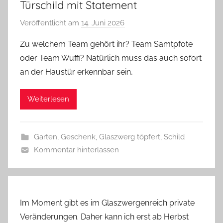
Türschild mit Statement
Veröffentlicht am
14. Juni 2026
v
o
Zu welchem Team gehört ihr? Team Samtpfote
n
oder Team Wuffi? Natürlich muss das auch sofort
G
an der Haustür erkennbar sein,
l
a
Weiterlesen
s
z
w
Garten
,
Geschenk
,
Glaszwerg töpfert
,
Schild
e
Kommentar hinterlassen
r
g
Im Moment gibt es im Glaszwergenreich private
Veränderungen. Daher kann ich erst ab Herbst