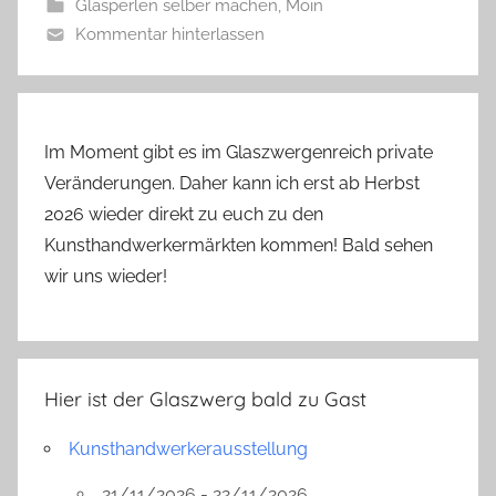
Glasperlen selber machen
,
Moin
e
Kommentar hinterlassen
r
g
Im Moment gibt es im Glaszwergenreich private
Veränderungen. Daher kann ich erst ab Herbst
2026 wieder direkt zu euch zu den
Kunsthandwerkermärkten kommen! Bald sehen
wir uns wieder!
Hier ist der Glaszwerg bald zu Gast
Kunsthandwerkerausstellung
21/11/2026 - 22/11/2026