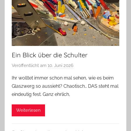
Ein Blick über die Schulter
Veröffentlicht am
10. Juni 2026
v
o
Ihr wolltet immer schon mal sehen, wie es beim
n
Glaszwerg so aussieht? Chaotisch… DAS steht mal
G
eindeutig fest. Ganz ehrlich,
l
a
Weiterlesen
s
z
w