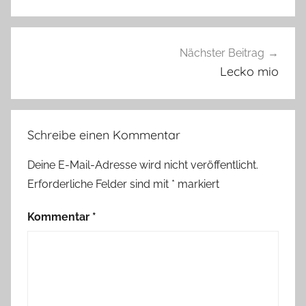
p
e
r
Nächster Beitrag
l
Lecko mio
e
n
s
Schreibe einen Kommentar
e
l
Deine E-Mail-Adresse wird nicht veröffentlicht.
b
Erforderliche Felder sind mit
*
markiert
e
r
Kommentar
*
m
a
c
h
e