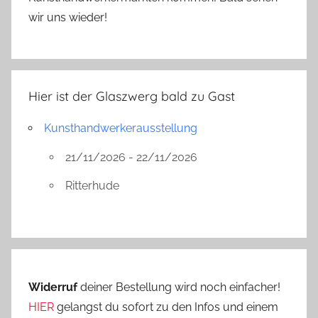
r
wir uns wieder!
g
e
n
r
Hier ist der Glaszwerg bald zu Gast
e
i
Kunsthandwerkerausstellung
c
h
21/11/2026 - 22/11/2026
Ritterhude
Widerruf
deiner Bestellung wird noch einfacher!
HIER
gelangst du sofort zu den Infos und einem