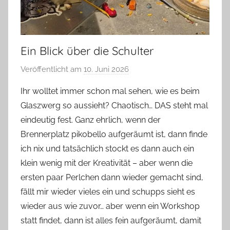
Ein Blick über die Schulter
Veröffentlicht am
10. Juni 2026
v
o
Ihr wolltet immer schon mal sehen, wie es beim
n
Glaszwerg so aussieht? Chaotisch… DAS steht mal
G
eindeutig fest. Ganz ehrlich, wenn der
l
Brennerplatz pikobello aufgeräumt ist, dann finde
a
ich nix und tatsächlich stockt es dann auch ein
s
klein wenig mit der Kreativität – aber wenn die
z
w
ersten paar Perlchen dann wieder gemacht sind,
e
fällt mir wieder vieles ein und schupps sieht es
r
wieder aus wie zuvor… aber wenn ein Workshop
g
statt findet, dann ist alles fein aufgeräumt, damit