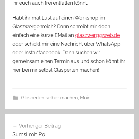
ihr euch auch frei entfalten könnt.
Habt ihr mal Lust auf einen Workshop im
Glaszwergenreich? Dann schreibt mir doch
einfach eine kurze EMail an
glaszwerg@web.de
oder schickt mir eine Nachricht über WhatsApp
oder Insta/facebook. Dann suchen wir
gemeinsam einen Termin aus und schon könnt ihr
hier bei mir selbst Glasperlen machen!
Glasperlen selber machen
,
Moin
G
Beitragsnavigation
l
Vorheriger Beitrag
a
Sumsi mit Po
s