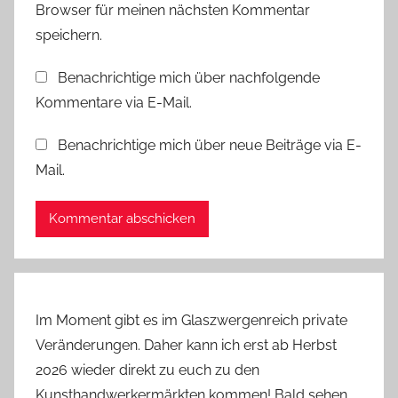
Browser für meinen nächsten Kommentar
W
o
speichern.
r
Benachrichtige mich über nachfolgende
k
Kommentare via E-Mail.
s
h
Benachrichtige mich über neue Beiträge via E-
o
Mail.
p
i
m
G
l
a
s
Im Moment gibt es im Glaszwergenreich private
z
Veränderungen. Daher kann ich erst ab Herbst
w
2026 wieder direkt zu euch zu den
e
Kunsthandwerkermärkten kommen! Bald sehen