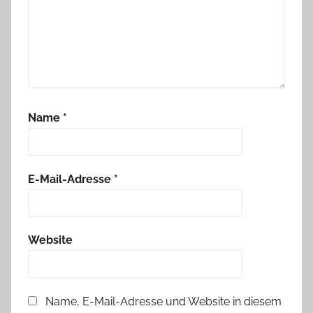
n
,
k
r
e
a
Name
*
t
i
v
e
E-Mail-Adresse
*
s
C
h
Website
a
o
s
Name, E-Mail-Adresse und Website in diesem
,