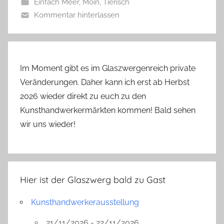
Einfach Meer
,
Moin
,
Tierisch
e
Kommentar hinterlassen
r
g
Im Moment gibt es im Glaszwergenreich private
Veränderungen. Daher kann ich erst ab Herbst
2026 wieder direkt zu euch zu den
Kunsthandwerkermärkten kommen! Bald sehen
wir uns wieder!
Hier ist der Glaszwerg bald zu Gast
Kunsthandwerkerausstellung
21/11/2026 - 22/11/2026