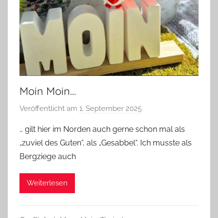
Moin Moin…
Veröffentlicht am
1. September 2025
v
o
… gilt hier im Norden auch gerne schon mal als
n
„zuviel des Guten“, als „Gesabbel“. Ich musste als
G
Bergziege auch
l
a
Weiterlesen
s
z
w