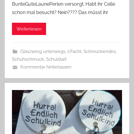
BunteGuteLaunePerlen versorgt. Habt ihr Celle
G
schon mal besucht? Nein???? Das müsst ihr
l
a
Weiterlesen
s
z
w
Glaszwerg unterwegs
,
s'Fachl
,
Schmückendes
,
e
Schuhschmuck
,
Schulstart
r
Kommentar hinterlassen
g