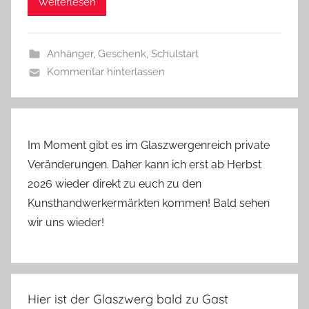
Weiterlesen
s
z
w
Anhänger
,
Geschenk
,
Schulstart
e
Kommentar hinterlassen
r
g
Im Moment gibt es im Glaszwergenreich private
Veränderungen. Daher kann ich erst ab Herbst
2026 wieder direkt zu euch zu den
Kunsthandwerkermärkten kommen! Bald sehen
wir uns wieder!
Hier ist der Glaszwerg bald zu Gast