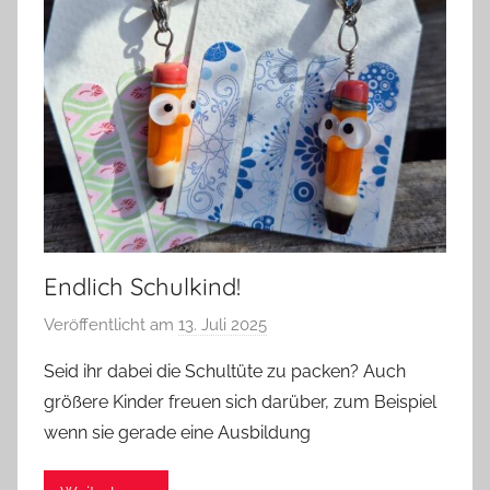
Endlich Schulkind!
Veröffentlicht am
13. Juli 2025
v
o
Seid ihr dabei die Schultüte zu packen? Auch
n
größere Kinder freuen sich darüber, zum Beispiel
G
wenn sie gerade eine Ausbildung
l
a