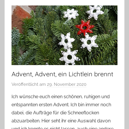
Advent, Advent, ein Lichtlein brennt
Veröffentlicht am
29. November 2020
v
o
Ich wünsche euch einen schönen, ruhigen und
n
entspannten ersten Advent. Ich bin immer noch
G
dabei, die Aufträge für die Schneeflocken
l
abzuarbeiten. Hier seht ihr eine Auswahl davon
a
und ich konnte es nicht lassen, auch eine andere