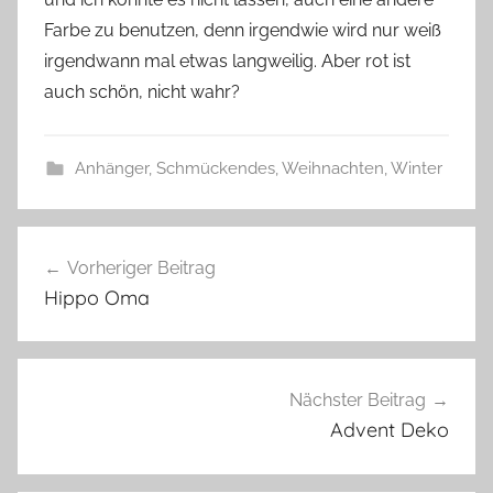
s
Farbe zu benutzen, denn irgendwie wird nur weiß
z
w
irgendwann mal etwas langweilig. Aber rot ist
e
auch schön, nicht wahr?
r
g
Anhänger
,
Schmückendes
,
Weihnachten
,
Winter
A
Beitragsnavigation
n
Vorheriger Beitrag
h
Hippo Oma
ä
n
g
e
Nächster Beitrag
r
Advent Deko
,
W