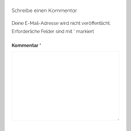
e
Schreibe einen Kommentar
i
h
Deine E-Mail-Adresse wird nicht veröffentlicht.
n
Erforderliche Felder sind mit
*
markiert
a
c
Kommentar
*
h
t
e
n