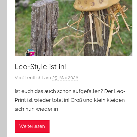
Leo-Style ist in!
Veröffentlicht am
25. Mai 2026
v
o
Ist euch das auch schon aufgefallen? Der Leo-
n
Print ist wieder total in! Groß und klein kleiden
G
sich nun wieder in
l
a
s
Weiterlesen
z