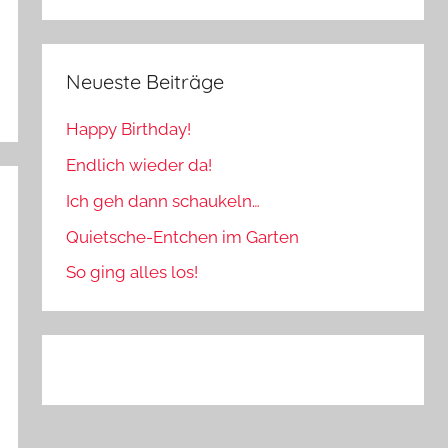
Neueste Beiträge
Happy Birthday!
Endlich wieder da!
Ich geh dann schaukeln…
Quietsche-Entchen im Garten
So ging alles los!