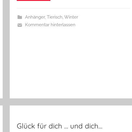
z
w
e
Anhänger
,
Tierisch
,
Winter
r
Kommentar hinterlassen
g
Glück für dich … und dich…