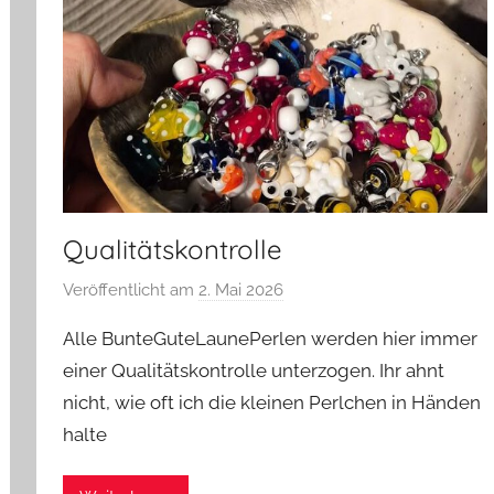
Qualitätskontrolle
Veröffentlicht am
2. Mai 2026
v
o
Alle BunteGuteLaunePerlen werden hier immer
n
einer Qualitätskontrolle unterzogen. Ihr ahnt
G
nicht, wie oft ich die kleinen Perlchen in Händen
l
halte
a
s
z