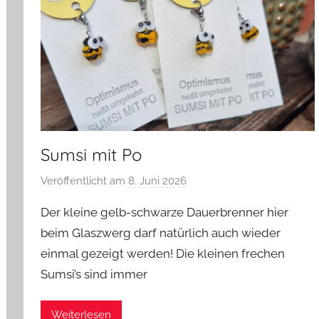
Sumsi mit Po
Veröffentlicht am
8. Juni 2026
v
o
Der kleine gelb-schwarze Dauerbrenner hier
n
beim Glaszwerg darf natürlich auch wieder
G
einmal gezeigt werden! Die kleinen frechen
l
Sumsi’s sind immer
a
s
z
Weiterlesen