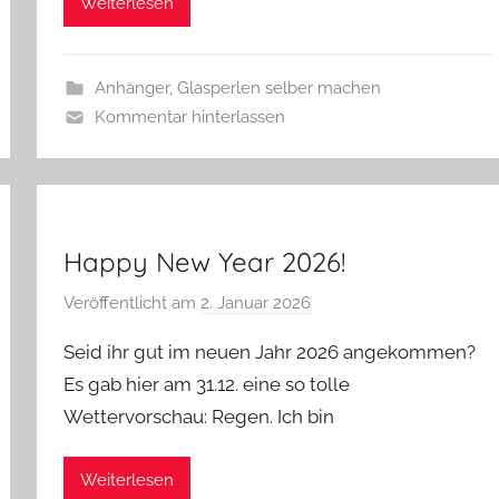
Weiterlesen
w
e
r
Anhänger
,
Glasperlen selber machen
g
Kommentar hinterlassen
Happy New Year 2026!
Veröffentlicht am
2. Januar 2026
v
o
Seid ihr gut im neuen Jahr 2026 angekommen?
n
Es gab hier am 31.12. eine so tolle
G
Wettervorschau: Regen. Ich bin
l
a
s
Weiterlesen