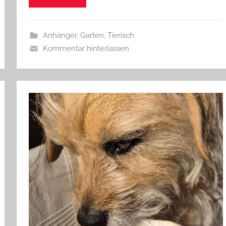
w
e
r
Anhänger
,
Garten
,
Tierisch
g
Kommentar hinterlassen