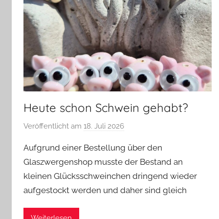
Heute schon Schwein gehabt?
Veröffentlicht am
18. Juli 2026
v
o
Aufgrund einer Bestellung über den
n
Glaszwergenshop musste der Bestand an
G
kleinen Glücksschweinchen dringend wieder
l
aufgestockt werden und daher sind gleich
a
s
z
Weiterlesen