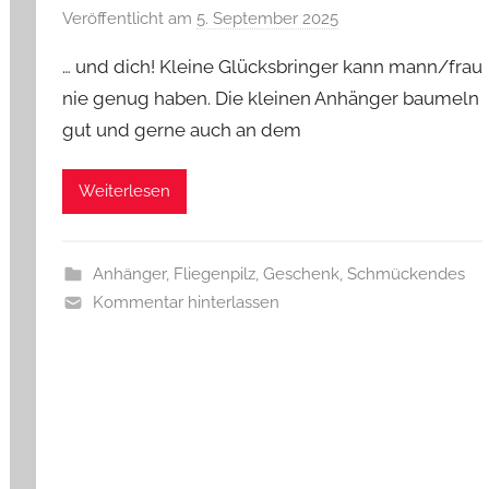
Veröffentlicht am
5. September 2025
v
o
… und dich! Kleine Glücksbringer kann mann/frau
n
nie genug haben. Die kleinen Anhänger baumeln
G
gut und gerne auch an dem
l
a
s
Weiterlesen
z
w
e
Anhänger
,
Fliegenpilz
,
Geschenk
,
Schmückendes
r
Kommentar hinterlassen
g