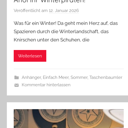
Veröffentlicht am
12. Januar 2026
v
o
Was für ein Winter! Da geht mein Herz auf, das
n
Spazieren durch die Winterlandschaft, das
G
Knirschen unter den Schuhen, die
l
a
s
Weiterlesen
z
w
e
Anhänger
,
Einfach Meer
,
Sommer
,
Taschenbaumler
r
Kommentar hinterlassen
g