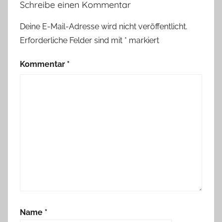
Schreibe einen Kommentar
n
t
Deine E-Mail-Adresse wird nicht veröffentlicht.
k
Erforderliche Felder sind mit
*
markiert
r
a
Kommentar
*
n
z
,
A
d
v
e
n
t
s
z
Name
*
e