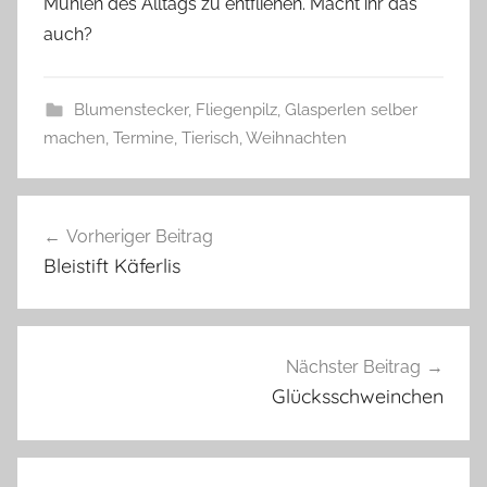
Mühlen des Alltags zu entfliehen. Macht ihr das
auch?
Blumenstecker
,
Fliegenpilz
,
Glasperlen selber
machen
,
Termine
,
Tierisch
,
Weihnachten
A
Beitragsnavigation
d
Vorheriger Beitrag
v
Bleistift Käferlis
e
n
t
,
Nächster Beitrag
A
Glücksschweinchen
d
v
e