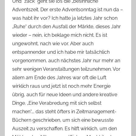
Und *zack* geht sie los die „besinnliche“
n
Adventszeit. Der erste Adventsonntag ist nun da –
G
was habt ihr vor? Ich hatte ja letztes Jahr schon
l
„Ruhe“ durch den Ausfall der Märkte, dieses Jahr
a
wieder – nein, ich beklage mich nicht. Es ist
s
ungewohnt, nach wie vor. Aber auch
z
w
entspannender und ich habe mir tatsächlich
e
vorgenommen, auch nächstes Jahr nur mehr an
r
sehr wenigen Veranstaltungen teilzunehmen. Vor
g
allem am Ende des Jahres war oft die Luft
wirklich raus und jetzt ist noch mehr Energie
übrig, auch für neue Ideen und andere kreative
Dinge. „Eine Verabredung mit sich selbst
machen“…. das steht öfters in Zeitmanagement-
Büchern geschrieben, um sich eine bewusste
Auszeit zu verschaffen. Es hilft wirklich, um den