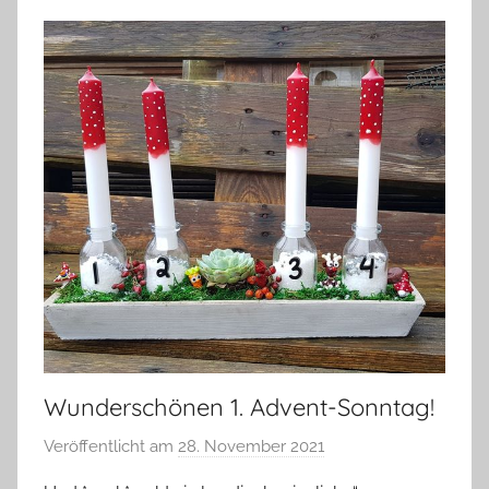
Wunderschönen 1. Advent-Sonntag!
Veröffentlicht am
28. November 2021
v
o