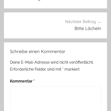
e
n
s
,
Nächster Beitrag
A
Bitte Lächeln
u
ß
e
Schreibe einen Kommentar
r
i
Deine E-Mail-Adresse wird nicht veröffentlicht.
r
Erforderliche Felder sind mit
*
markiert
d
i
Kommentar
*
s
c
h
e