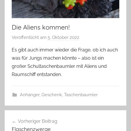
Die Aliens kommen!
Veröffentlicht am
5. Oktober 2022
v
o
Es gibt auch immer wieder die Frage, ob ich auch
n
was für Jungs machen könnte – also ist ein
G
großer Schultaschenbaumler mit Aliens und
l
Raumschiff entstanden.
a
s
z
Anhänger
,
Geschenk
,
Taschenbaumler
w
e
A
Beitragsnavigation
r
l
Vorheriger Beitrag
g
i
Flaschenzwerge