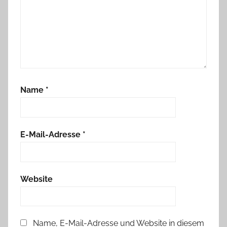
,
f
ü
r
J
u
n
Name
*
g
s
,
U
E-Mail-Adresse
*
f
O
Website
Name, E-Mail-Adresse und Website in diesem