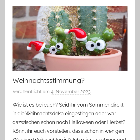
Weihnachtsstimmung?
Veröffentlicht am
4. November 2023
v
o
Wie ist es bei euch? Seid ihr vom Sommer direkt
n
in die Weihnachtsdeko eingestiegen oder war
G
dazwischen schon noch Halloween oder Herbst?
l
Könnt ihr euch vorstellen, dass schon in wenigen
a
Wochen Weihnachten ist? Ich mir nur schwer und