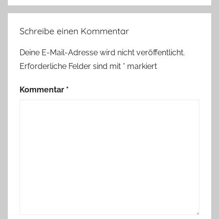
c
k
Schreibe einen Kommentar
e
r
Deine E-Mail-Adresse wird nicht veröffentlicht.
,
Erforderliche Felder sind mit
*
markiert
F
a
Kommentar
*
i
r
y
G
a
r
d
e
n
,