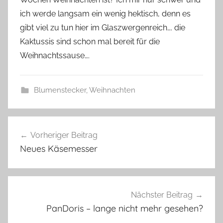
s
ich werde langsam ein wenig hektisch, denn es
z
w
gibt viel zu tun hier im Glaszwergenreich…. die
e
Kaktussis sind schon mal bereit für die
r
Weihnachtssause….
g
Blumenstecker
,
Weihnachten
B
Beitragsnavigation
l
Vorheriger Beitrag
u
Neues Käsemesser
m
e
n
s
Nächster Beitrag
t
PanDoris – lange nicht mehr gesehen?
e