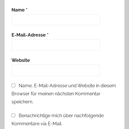
K
Name
*
a
k
t
u
E-Mail-Adresse
*
s
s
i
Website
,
W
e
Name, E-Mail-Adresse und Website in diesem
i
Browser für meinen nächsten Kommentar
h
n
speichern.
a
Benachrichtige mich über nachfolgende
c
Kommentare via E-Mail.
h