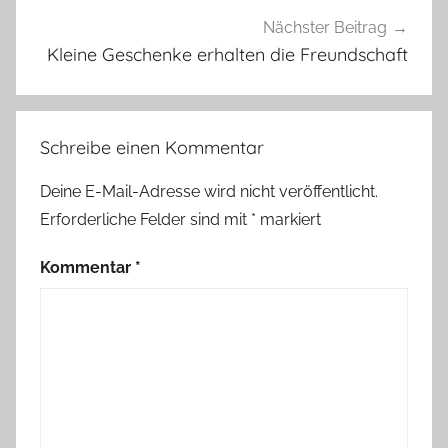
r
Nächster Beitrag
k
Kleine Geschenke erhalten die Freundschaft
i
e
r
Schreibe einen Kommentar
e
r
Deine E-Mail-Adresse wird nicht veröffentlicht.
,
Erforderliche Felder sind mit
*
markiert
W
e
Kommentar
*
i
n