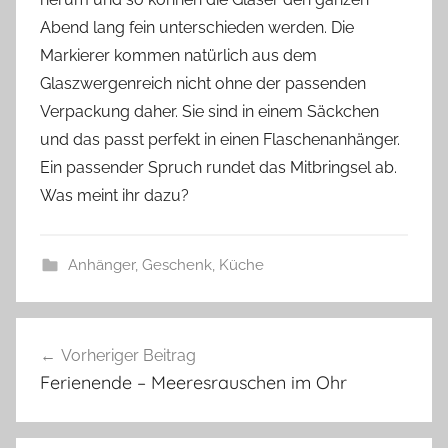
s
Abend lang fein unterschieden werden. Die
z
w
Markierer kommen natürlich aus dem
e
Glaszwergenreich nicht ohne der passenden
r
Verpackung daher. Sie sind in einem Säckchen
g
und das passt perfekt in einen Flaschenanhänger.
Ein passender Spruch rundet das Mitbringsel ab.
Was meint ihr dazu?
Anhänger
,
Geschenk
,
Küche
G
Beitragsnavigation
l
Vorheriger Beitrag
a
Ferienende – Meeresrauschen im Ohr
s
m
a