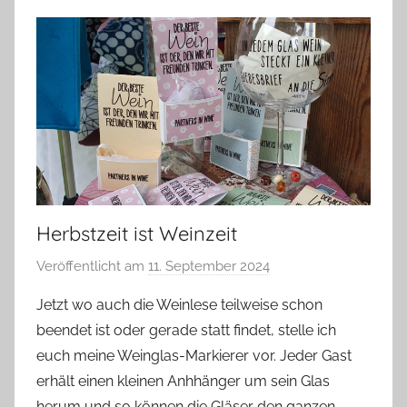
Herbstzeit ist Weinzeit
Veröffentlicht am
11. September 2024
v
o
Jetzt wo auch die Weinlese teilweise schon
n
beendet ist oder gerade statt findet, stelle ich
G
euch meine Weinglas-Markierer vor. Jeder Gast
l
erhält einen kleinen Anhhänger um sein Glas
a
herum und so können die Gläser den ganzen