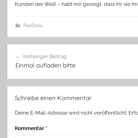
Kunden der Welt – habt mir gezeigt, dass ihr sie 
l
a
s
PanDoris
z
w
A
e
Beitragsnavigation
r
r
Vorheriger Beitrag
m
g
Einmal aufladen bitte
b
a
n
d
Schreibe einen Kommentar
,
P
Deine E-Mail-Adresse wird nicht veröffentlicht.
Erf
a
n
Kommentar
*
D
o