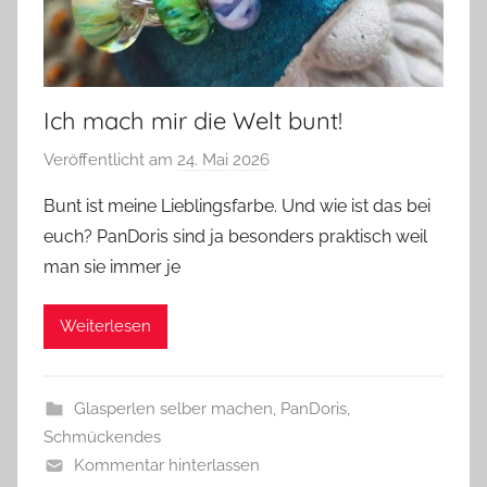
Ich mach mir die Welt bunt!
Veröffentlicht am
24. Mai 2026
v
o
Bunt ist meine Lieblingsfarbe. Und wie ist das bei
n
euch? PanDoris sind ja besonders praktisch weil
G
man sie immer je
l
a
Weiterlesen
s
z
w
Glasperlen selber machen
,
PanDoris
,
e
Schmückendes
r
Kommentar hinterlassen
g