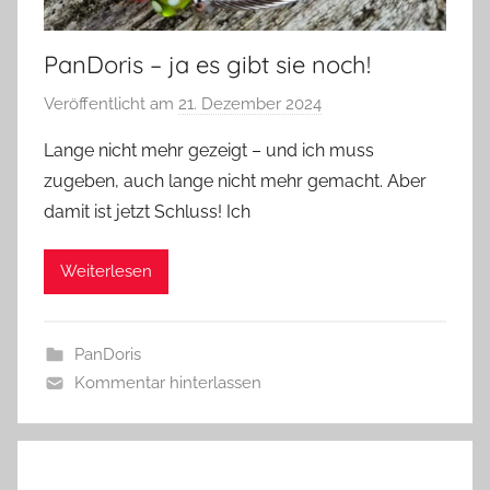
PanDoris – ja es gibt sie noch!
Veröffentlicht am
21. Dezember 2024
v
o
Lange nicht mehr gezeigt – und ich muss
n
zugeben, auch lange nicht mehr gemacht. Aber
G
damit ist jetzt Schluss! Ich
l
a
Weiterlesen
s
z
w
PanDoris
e
Kommentar hinterlassen
r
g