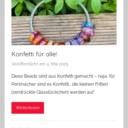
Konfetti für alle!
Veröffentlicht am
4. Mai 2025
v
o
Diese Beads sind aus Konfetti gemacht – naja, für
n
Perlmacher sind es Konfetti… die kleinen Fritten
G
(zerdrückte Glasstückchen) werden auf
l
a
Weiterlesen
s
z
w