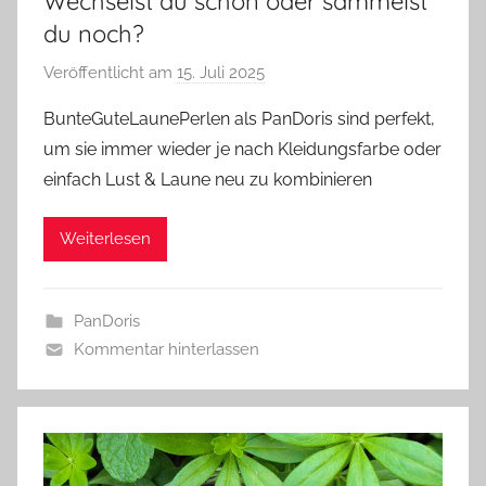
Wechselst du schon oder sammelst
du noch?
Veröffentlicht am
15. Juli 2025
v
o
BunteGuteLaunePerlen als PanDoris sind perfekt,
n
um sie immer wieder je nach Kleidungsfarbe oder
G
einfach Lust & Laune neu zu kombinieren
l
a
Weiterlesen
s
z
w
PanDoris
e
Kommentar hinterlassen
r
g