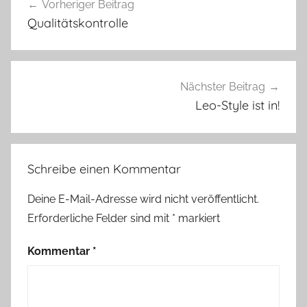
Vorheriger Beitrag
m
Qualitätskontrolle
b
a
n
d
Nächster Beitrag
,
Leo-Style ist in!
B
u
n
Schreibe einen Kommentar
t
e
Deine E-Mail-Adresse wird nicht veröffentlicht.
G
Erforderliche Felder sind mit
*
markiert
u
t
Kommentar
*
e
L
a