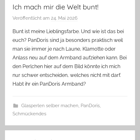
Ich mach mir die Welt bunt!
Veröffentlicht am
24. Mai 2026
v
o
Bunt ist meine Lieblingsfarbe. Und wie ist das bei
n
euch? PanDoris sind ja besonders praktisch weil
G
man sie immer je nach Laune, Klamotte oder
l
Anlass neu auf dem Armband aufziehen kann. Bei
a
den Perlchen hier auf dem Bild könnte ich mich
s
nur schwer entscheiden, welches nicht mit darf.
z
w
Habt ihr ein PanDoris Armband?
e
r
Glasperlen selber machen
,
PanDoris
,
g
Schmückendes
A
Beitragsnavigation
r