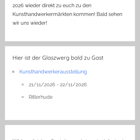
W
2026 wieder direkt zu euch zu den
e
Kunsthandwerkermärkten kommen! Bald sehen
c
wir uns wieder!
h
s
e
l
Hier ist der Glaszwerg bald zu Gast
s
c
Kunsthandwerkerausstellung
h
m
21/11/2026 - 22/11/2026
u
Ritterhude
c
k