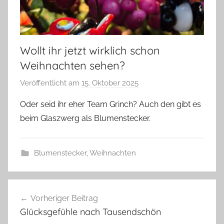
Wollt ihr jetzt wirklich schon
Weihnachten sehen?
Veröffentlicht am
15. Oktober 2025
v
o
Oder seid ihr eher Team Grinch? Auch den gibt es
n
beim Glaszwerg als Blumenstecker.
G
l
a
Blumenstecker
,
Weihnachten
s
z
B
Beitragsnavigation
w
l
Vorheriger Beitrag
e
u
Glücksgefühle nach Tausendschön
r
m