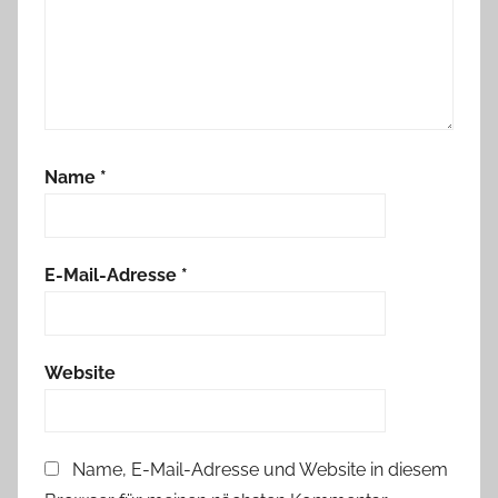
W
e
i
h
n
a
Name
*
c
h
t
e
E-Mail-Adresse
*
n
Website
Name, E-Mail-Adresse und Website in diesem