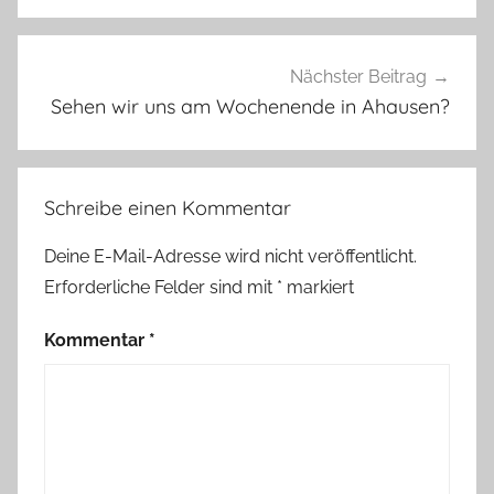
g
e
n
s
Nächster Beitrag
t
Sehen wir uns am Wochenende in Ahausen?
e
c
k
Schreibe einen Kommentar
e
r
Deine E-Mail-Adresse wird nicht veröffentlicht.
,
Erforderliche Felder sind mit
*
markiert
G
r
Kommentar
*
i
n
c
h
,