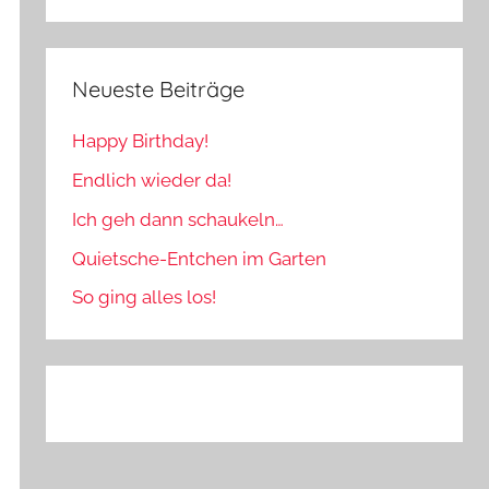
Neueste Beiträge
Happy Birthday!
Endlich wieder da!
Ich geh dann schaukeln…
Quietsche-Entchen im Garten
So ging alles los!