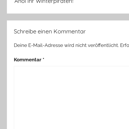
Ahoi Ihr Winterpiraten!
t
e
n
d
Schreibe einen Kommentar
e
k
Deine E-Mail-Adresse wird nicht veröffentlicht.
Erf
o
,
Kommentar
*
Z
w
e
r
g