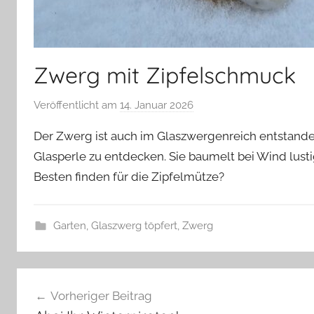
Zwerg mit Zipfelschmuck
Veröffentlicht am
14. Januar 2026
v
o
Der Zwerg ist auch im Glaszwergenreich entstanden
n
Glasperle zu entdecken. Sie baumelt bei Wind lust
G
Besten finden für die Zipfelmütze?
l
a
s
Garten
,
Glaszwerg töpfert
,
Zwerg
z
w
G
e
Beitragsnavigation
a
r
Vorheriger Beitrag
r
g