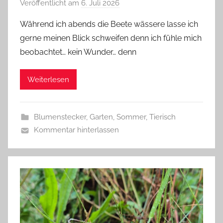
Veröffentlicht am
6. Juli 2026
v
o
Während ich abends die Beete wässere lasse ich
n
gerne meinen Blick schweifen denn ich fühle mich
G
beobachtet… kein Wunder… denn
l
a
Weiterlesen
s
z
w
Blumenstecker
,
Garten
,
Sommer
,
Tierisch
e
Kommentar hinterlassen
r
g