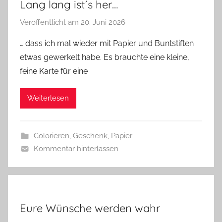
Lang lang ist´s her…
Veröffentlicht am
20. Juni 2026
v
o
… dass ich mal wieder mit Papier und Buntstiften
n
etwas gewerkelt habe. Es brauchte eine kleine,
G
feine Karte für eine
l
a
Weiterlesen
s
z
w
Colorieren
,
Geschenk
,
Papier
e
Kommentar hinterlassen
r
g
Eure Wünsche werden wahr