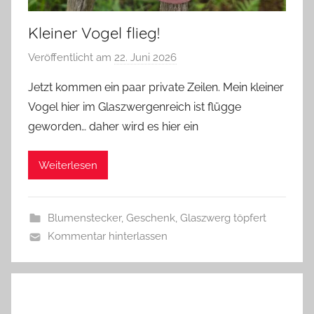
Kleiner Vogel flieg!
Veröffentlicht am
22. Juni 2026
v
o
Jetzt kommen ein paar private Zeilen. Mein kleiner
n
Vogel hier im Glaszwergenreich ist flügge
G
geworden… daher wird es hier ein
l
a
Weiterlesen
s
z
w
Blumenstecker
,
Geschenk
,
Glaszwerg töpfert
e
Kommentar hinterlassen
r
g