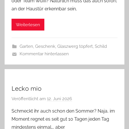
oder Team Wuffi? Natürlich muss das auch sofort
G
an der Haustür erkennbar sein,
l
a
Weiterlesen
s
z
w
Garten
,
Geschenk
,
Glaszwerg töpfert
,
Schild
e
Kommentar hinterlassen
r
g
Lecko mio
Veröffentlicht am
12. Juni 2026
v
o
Schmeckt ihr auch schon den Sommer? Naja, im
n
Moment regnet es seit gut 10 Tagen jeden Tag
G
mindestens einmal…. aber
l