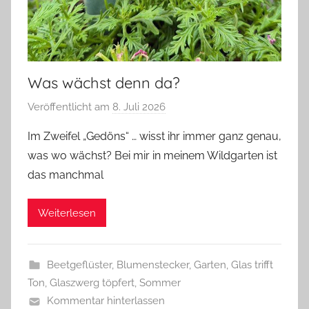
Was wächst denn da?
Veröffentlicht am
8. Juli 2026
v
o
Im Zweifel „Gedöns“ … wisst ihr immer ganz genau,
n
was wo wächst? Bei mir in meinem Wildgarten ist
G
das manchmal
l
a
Weiterlesen
s
z
w
Beetgeflüster
,
Blumenstecker
,
Garten
,
Glas trifft
e
Ton
,
Glaszwerg töpfert
,
Sommer
r
Kommentar hinterlassen
g