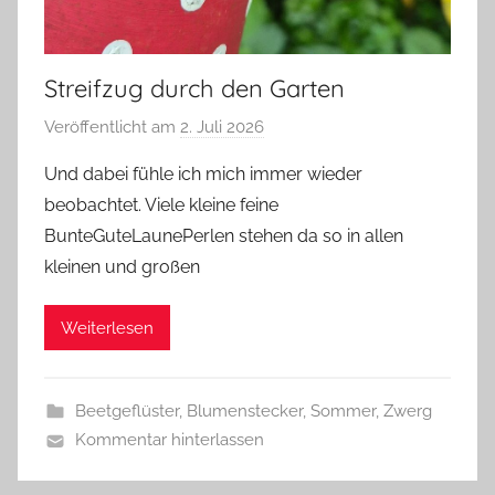
Streifzug durch den Garten
Veröffentlicht am
2. Juli 2026
v
o
Und dabei fühle ich mich immer wieder
n
beobachtet. Viele kleine feine
G
BunteGuteLaunePerlen stehen da so in allen
l
kleinen und großen
a
s
Weiterlesen
z
w
e
Beetgeflüster
,
Blumenstecker
,
Sommer
,
Zwerg
r
Kommentar hinterlassen
g