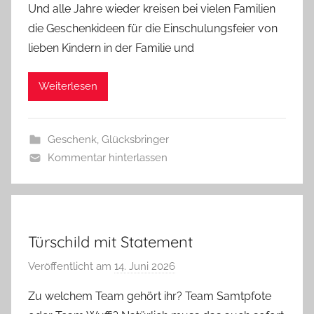
Und alle Jahre wieder kreisen bei vielen Familien
n
die Geschenkideen für die Einschulungsfeier von
G
lieben Kindern in der Familie und
l
a
Weiterlesen
s
z
w
Geschenk
,
Glücksbringer
e
Kommentar hinterlassen
r
g
Türschild mit Statement
Veröffentlicht am
14. Juni 2026
v
o
Zu welchem Team gehört ihr? Team Samtpfote
n