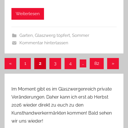
a
Weiterlesen
s
z
w
Garten
,
Glaszwerg töpfert
,
Sommer
e
Kommentar hinterlassen
r
g
Seitennummerierung
Vorherige
Nächst
«
1
2
3
4
…
82
»
Beiträge
Beiträg
der
Beiträge
Im Moment gibt es im Glaszwergenreich private
Veränderungen. Daher kann ich erst ab Herbst
2026 wieder direkt zu euch zu den
Kunsthandwerkermärkten kommen! Bald sehen
wir uns wieder!