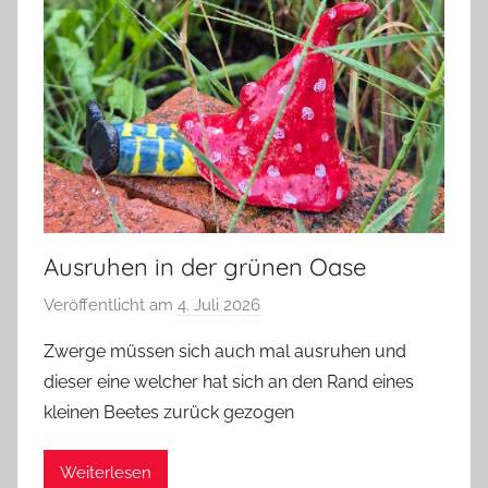
Ausruhen in der grünen Oase
Veröffentlicht am
4. Juli 2026
v
o
Zwerge müssen sich auch mal ausruhen und
n
dieser eine welcher hat sich an den Rand eines
G
kleinen Beetes zurück gezogen
l
a
Weiterlesen
s