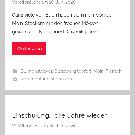
Veröffentlicht am
18. Juni 2026
v
o
Ganz viele von Euch haben sich mehr von den
n
Moin-Steckern mit den frechen Möwen
G
gewünscht. Nun dauert Keramik ja leider
l
a
Weiterlesen
s
z
w
Blumenstecker
,
Glaszwerg töpfert
,
Moin
,
Tierisch
e
Kommentar hinterlassen
r
g
Einschulung… alle Jahre wieder
Veröffentlicht am
16. Juni 2026
v
o