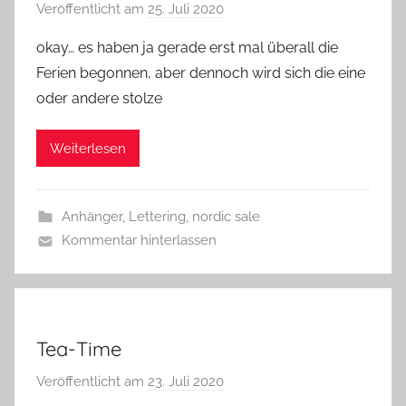
Veröffentlicht am
25. Juli 2020
v
o
okay… es haben ja gerade erst mal überall die
n
Ferien begonnen, aber dennoch wird sich die eine
G
oder andere stolze
l
a
Weiterlesen
s
z
w
Anhänger
,
Lettering
,
nordic sale
e
Kommentar hinterlassen
r
g
Tea-Time
Veröffentlicht am
23. Juli 2020
v
o