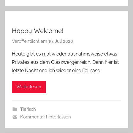
g
Happy Welcome!
Veröffentlicht am
19. Juli 2020
v
o
Heute gibt es mal wieder ausnahmsweise etwas
n
Privates aus dem Glaszwergenreich. Denn hier ist
G
letzte Nacht endlich wieder eine Fellnase
l
a
Weiterlesen
s
z
w
Tierisch
e
Kommentar hinterlassen
r
g