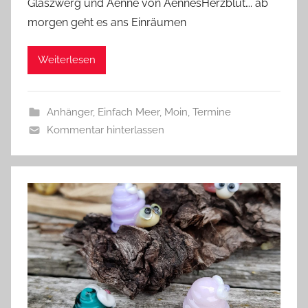
Glaszwerg und Aenne von AennesHerzblut…. ab
G
morgen geht es ans Einräumen
l
a
Weiterlesen
s
z
w
Anhänger
,
Einfach Meer
,
Moin
,
Termine
e
Kommentar hinterlassen
r
g