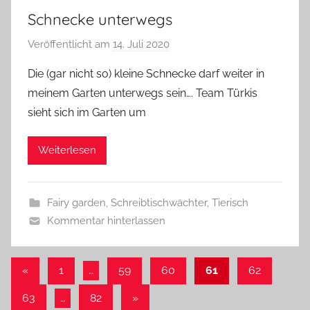
Schnecke unterwegs
Veröffentlicht am
14. Juli 2020
v
o
Die (gar nicht so) kleine Schnecke darf weiter in
n
meinem Garten unterwegs sein…. Team Türkis
G
sieht sich im Garten um
l
a
Weiterlesen
s
z
w
Fairy garden
,
Schreibtischwächter
,
Tierisch
e
Kommentar hinterlassen
r
g
Seitennummerierung
Vorherige
«
1
…
59
60
61
62
Beiträge
der
Nächste
63
…
82
»