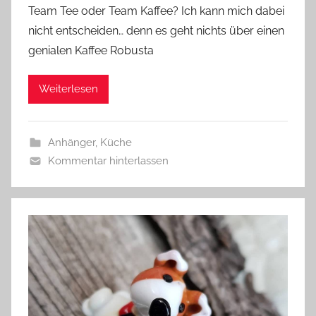
Team Tee oder Team Kaffee? Ich kann mich dabei
n
nicht entscheiden… denn es geht nichts über einen
G
genialen Kaffee Robusta
l
a
Weiterlesen
s
z
w
Anhänger
,
Küche
e
Kommentar hinterlassen
r
g